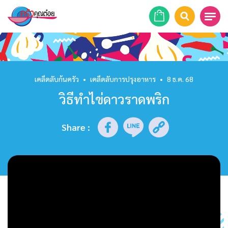
หน้าแรก
สูตรอาหาร
เคล็ดลับก้นครัว
•
เคล็ดลับการปรุงอาหาร
•
8 ธ.ค. 68
วิธีทำไข่ดาวราดพริก
ร้านอาหาร
รายการย้อนหลัง
Share
:
เคล็ดลับก้นครัว
บทความ
ข่าวสาร
ติดต่อเรา