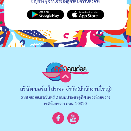
เมนูต่าง ๆ จากเจ้าของสูตรต้นตำรับตัวจริง
บริษัท บอร์น โปรเจค จำกัด(สำนักงานใหญ่)
288 ซอยส.ธรณินทร์ 2 ถนนประชาอุทิศ แขวงหัวยขวาง
เขตห้วยขวาง กทม. 10310