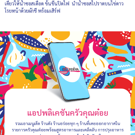
เคี่ยวให้น้ำซอสเดือด ข้นขึ้นปิดไฟ นำน้ำซอสไปราดบนไข่ดาว
โรยหน้าด้วยผักชี พร้อมเสิร์ฟ
แอปพลิเคชันครัวคุณต๋อย
รวมเอาเมนูเด็ด ร้านดัง ร้านอร่อยทุก ๆ ร้านที่เคยออกอากาศใน
รายการครัวคุณต๋อยพร้อมสูตรอาหารและเคล็ดลับ การปรุงอาหาร