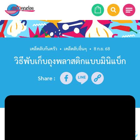
หน้าแรก
สูตรอาหาร
เคล็ดลับก้นครัว
•
เคล็ดลับอื่นๆ
•
8 ก.ย. 68
วิธีพับเก็บถุงพลาสติกแบบมินิแบ็ก
ร้านอาหาร
รายการย้อนหลัง
Share
:
เคล็ดลับก้นครัว
บทความ
ข่าวสาร
ติดต่อเรา