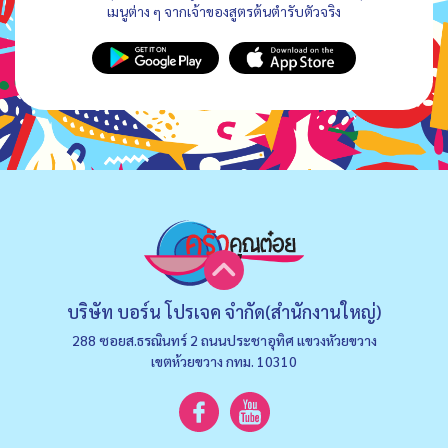
เมนูต่าง ๆ จากเจ้าของสูตรต้นตำรับตัวจริง
บริษัท บอร์น โปรเจค จำกัด(สำนักงานใหญ่)
288 ซอยส.ธรณินทร์ 2 ถนนประชาอุทิศ แขวงหัวยขวาง
เขตห้วยขวาง กทม. 10310