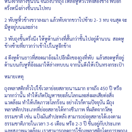
หนึ่งจากล่างขึ้นบน จนถึงปากถุง เหลือหูหิ้วไว้ทั้งสองข้าง พับอีก
ครึ่งหนึ่งล่างขึ้นบนไปทบ
2 พับหูหิ้วข้างขวาลงมา แล้วพับจากขวาไปซ้าย 2- 3 ทบ จนสุด จะ
มีหูอยู่บนและล่าง
3 พับถุงขึ้นครึ่งนึง ให้หูด้านล่างที่สั้นกว่าขึ้นไปอยู่ด้านบน สอดหู
ข้างซ้ายที่ยาวกว่าเข้าไปในหูอีกข้าง
4 ดึงหูด้านยาวที่สอดมาอ้อมไปอีกฝั่งของถุงที่พับ แล้วสอดหูที่อยู่
ด้านบนกับหูที่อ้อมมาให้ล่างทบบน จากนั้นดึงให้เป็นทรงกระเป๋า
หมายเหตุ
ถุงพลาสติกทั่วไปใช้เวลาย่อยสลายนานมาก อาจถึง 450 ปี หรือ
มากกว่านั้น ทำให้เกิดปัญหาขยะล้นโลกและส่งผลเสียต่อสิ่ง
แวดล้อม ทำให้เกิดภาวะโลกร้อน อย่างไรก็ตามปัจจุบัน มีถุง
พลาสติกประเภทที่ย่อยสลายได้ทางชีวภาพ ที่ผลิตจากวัสดุ
ธรรมชาติ เช่น แป้งมันสำปะหลัง สามารถย่อยสลายได้เองตาม
ธรรมชาติภายในเวลา 3-6 เดือน หรือ 2-3 ปี ขึ้นอยู่กับประเภท
และสภาพแวดล้อม เราสามารถลดการใช้ถุงพลาสติกโดยการพกถุง