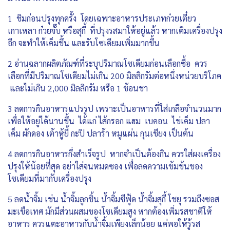
1 ชิมก่อนปรุงทุกครั้ง โดยเฉพาะอาหารประเภทก๋วยเตี๋ยว
เกาเหลา ก๋วยจั๊บ หรือสุกี้ ที่ปรุงรสมาให้อยู่แล้ว หากเติมเครื่องปรุง
อีก จะทำให้เค็มขึ้น และรับโซเดียมเพิ่มมากขึ้น
2 อ่านฉลากผลิตภัณฑ์ที่ระบุปริมาณโซเดียมก่อนเลือกซื้อ ควร
เลือกที่มีปริมาณโซเดียมไม่เกิน 200 มิลลิกรัมต่อหนึ่งหน่วยบริโภค
และไม่เกิน 2,000 มิลลิกรัม หรือ 1 ช้อนชา
3 ลดการกินอาหารแปรรูป เพราะเป็นอาหารที่ใส่เกลือจำนวนมาก
เพื่อให้อยู่ได้นานขึ้น ได้แก่ ไส้กรอก แฮม เบคอน ไข่เค็ม ปลา
เค็ม ผักดอง เต้าหู้ยี้ กะปิ ปลาร้า หมูแผ่น กุนเชียง เป็นต้น
4 ลดการกินอาหารกึ่งสำเร็จรูป หากจำเป็นต้องกิน ควรใส่ผงเครื่อง
ปรุงให้น้อยที่สุด อย่าใส่จนหมดซอง เพื่อลดความเข้มข้นของ
โซเดียมที่มากับเครื่องปรุง
5 ลดน้ำจิ้ม เช่น น้ำจิ้มลูกชิ้น น้ำจิ้มซีฟู้ด น้ำจิ้มสุกี้ โชยุ รวมถึงซอส
มะเขือเทศ มักมีส่วนผสมของโซเดียมสูง หากต้องเพิ่มรสชาติให้
อาหาร ควรแตะอาหารกับน้ำจิ้มเพียงเล็กน้อย แค่พอให้รู้รส