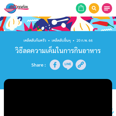
หน้าแรก
สูตรอาหาร
เคล็ดลับก้นครัว
•
เคล็ดลับอื่นๆ
•
20 ก.พ. 66
วิธีลดความเค็มในการกินอาหาร
ร้านอาหาร
รายการย้อนหลัง
Share
:
เคล็ดลับก้นครัว
บทความ
ข่าวสาร
ติดต่อเรา