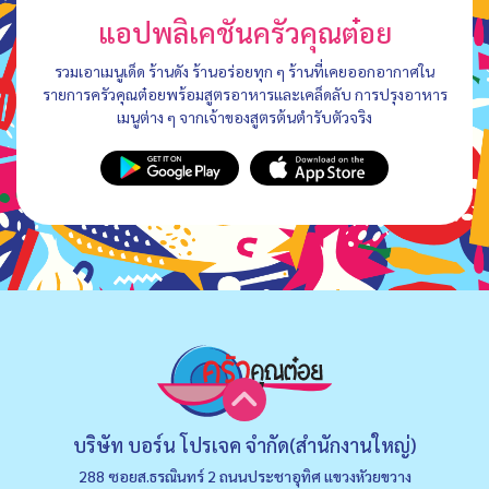
แอปพลิเคชันครัวคุณต๋อย
รวมเอาเมนูเด็ด ร้านดัง ร้านอร่อยทุก ๆ ร้านที่เคยออกอากาศใน
รายการครัวคุณต๋อยพร้อมสูตรอาหารและเคล็ดลับ การปรุงอาหาร
เมนูต่าง ๆ จากเจ้าของสูตรต้นตำรับตัวจริง
บริษัท บอร์น โปรเจค จำกัด(สำนักงานใหญ่)
288 ซอยส.ธรณินทร์ 2 ถนนประชาอุทิศ แขวงหัวยขวาง