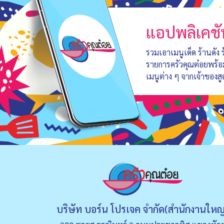
แอปพลิเคชั
รวมเอาเมนูเด็ด ร้านดัง
รายการครัวคุณต๋อยพร้
เมนูต่าง ๆ จากเจ้าของสู
บริษัท บอร์น โปรเจค จำกัด(สำนักงานใหญ