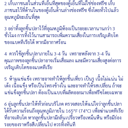
2 เก็บภาชนะในส่วนที่เย็นที่สุดของตู้เย็นที่ไม่ใช่ช่องฟรีซ เก็บ
ภาชนะไว้ที่ด้านในของตู้เย็นด้านล่างช่องฟรีซ ซึ่งโดยทั่วไปแล้ว
อุณหภูมิจะเย็นที่สุด
3 อย่าทิ้งลูกชิ้นปลาไว้ที่อุณหภูมิห้องเป็นระยะเวลานานกว่า 3
ชั่วโมง การทิ้งไว้นานสามารถเพิ่มความเสี่ยงในการเจริญเติบโต
ของแบคทีเรียได้ หากมีอากาศร้อน
4 ควรใช้ลูกชิ้นปลาภายใน 3-4 วัน เพราะหลังจาก 3-4 วัน
คุณภาพของลูกชิ้นปลาอาจเริ่มเสื่อมลง และมีความเสี่ยงสูงต่อการ
เจริญเติบโตของแบคทีเรีย
5 ห้ามแช่แข็ง เพราะอาจทำให้ลูกชิ้นเหี่ยว เป็นรู เนื้อไม่แน่น ไม่
เด้ง เนื้อแข็ง หรือเป็นโพรงข้างใน และอาจทำให้รสเปลี่ยน ถ้าจะ
แช่แข็งลูกชิ้นปลา ต้องเป็นแบบที่ผลิตออกมาเพื่อฟรีซโดยเฉพาะ
6 อุ่นลูกชิ้นปลาให้ทั่วก่อนบริโภค ตรวจสอบให้แน่ใจว่าลูกชิ้นปลา
ได้รับความร้อนถึงอุณหภูมิภายใน 165°F (74°C) เพื่อฆ่าแบคทีเรีย
ที่อาจเติบโต หากลูกชิ้นปลามีกลิ่นเปรี้ยวหรือเหม็นหืน หรือมีร่อง
รอยของราหรือสีเปลี่ยนไป ควรทิ้งทันที