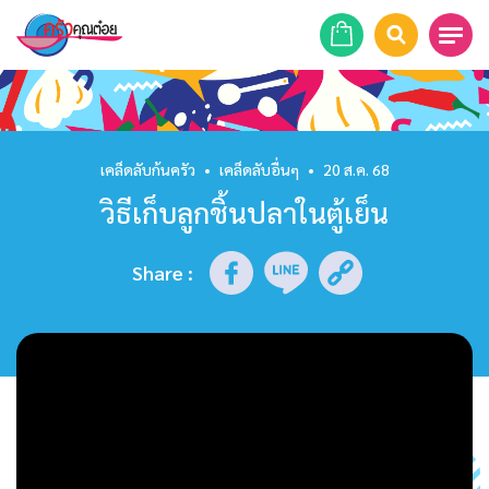
หน้าแรก
สูตรอาหาร
เคล็ดลับก้นครัว
•
เคล็ดลับอื่นๆ
•
20 ส.ค. 68
วิธีเก็บลูกชิ้นปลาในตู้เย็น
ร้านอาหาร
รายการย้อนหลัง
Share
:
เคล็ดลับก้นครัว
บทความ
ข่าวสาร
ติดต่อเรา