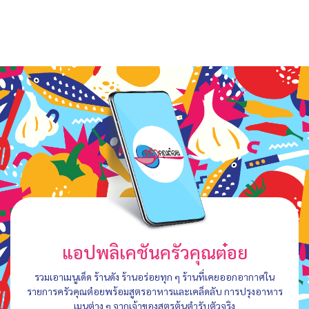
แอปพลิเคชันครัวคุณต๋อย
รวมเอาเมนูเด็ด ร้านดัง ร้านอร่อยทุก ๆ ร้านที่เคยออกอากาศใน
รายการครัวคุณต๋อยพร้อมสูตรอาหารและเคล็ดลับ การปรุงอาหาร
เมนูต่าง ๆ จากเจ้าของสูตรต้นตำรับตัวจริง