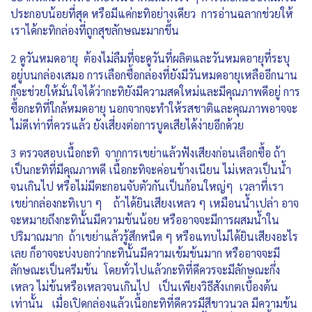
ประกอบน้อยที่สุด หรือมีแค่กะทิอย่างเดียว การอ่านฉลากช่วยให้
เราได้กะทิกล่องที่ถูกสุขลักษณะมากขึ้น
2 ดูวันหมดอายุ ต้องไม่ลืมที่จะดูวันที่ผลิตและวันหมดอายุที่ระบุ
อยู่บนกล่องเสมอ การเลือกซื้อกล่องที่ยังมีวันหมดอายุเหลืออีกนาน
ก็จะช่วยให้มั่นใจได้ว่ากะทิยังมีความสดใหม่และมีคุณภาพดีอยู่ การ
ซื้อกะทิที่ใกล้หมดอายุ นอกจากจะทำให้รสชาติและคุณภาพอาจจะ
ไม่ดีเท่าที่ควรแล้ว ยังเสี่ยงต่อการบูดเสียได้ง่ายอีกด้วย
3 ตรวจสอบเนื้อกะทิ จากการเขย่าแล้วฟังเสียงก่อนเลือกซื้อ ถ้า
เป็นกะทิที่มีคุณภาพดี เนื้อกะทิจะค่อนข้างเนียน ไม่เหลวเป็นน้ำ
จนเกินไป หรือไม่มีตะกอนจับตัวกันเป็นก้อนใหญ่ๆ เวลาที่เรา
เขย่ากล่องกะทิเบา ๆ ถ้าได้ยินเสียงเหลว ๆ เหมือนน้ำเปล่า อาจ
จะหมายถึงกะทินั้นมีความข้นน้อย หรืออาจจะมีการผสมน้ำใน
ปริมาณมาก ถ้าเขย่าแล้วรู้สึกหนืด ๆ หรือแทบไม่ได้ยินเสียงอะไร
เลย ก็อาจจะบ่งบอกว่ากะทินั้นมีความเข้มข้นมาก หรืออาจจะมี
ลักษณะเป็นครีมข้น โดยทั่วไปแล้วกะทิที่ดีควรจะมีลักษณะกึ่ง
เหลว ไม่ข้นหรือเหลวจนเกินไป เป็นเพียงวิธีสังเกตเบื้องต้น
เท่านั้น เมื่อเปิดกล่องแล้วเนื้อกะทิที่ดีควรมีสีขาวนวล มีความข้น