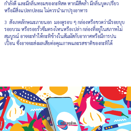
กำลังดี และมีกลิ่นหอมของกะทิสด หากมีสีคล้ำ มีกลิ่นบูดเปรี้ยว
หรือมีสิ่งแปลกปลอม ไม่ควรนำมาปรุงอาหาร
3 สังเกตลักษณะภายนอก มองดูรอบ ๆ กล่องหรือขวดว่ามีรอยบุบ
รอยบวม หรือรอยรั่วซึมตรงไหนหรือเปล่า กล่องที่อยู่ในสภาพไม่
สมบูรณ์ อาจจะทำให้กะทิข้างในสัมผัสกับอากาศหรือมีการปน
เปื้อน ซึ่งอาจจะส่งผลเสียต่อคุณภาพและรสชาติของกะทิได้