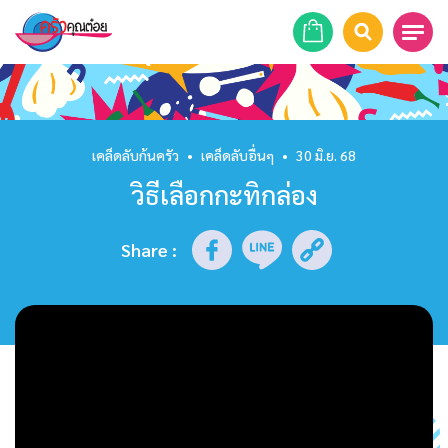
หน้าแรก
สูตรอาหาร
เคล็ดลับก้นครัว
•
เคล็ดลับอื่นๆ
•
30 มิ.ย. 68
วิธีเลือกกะทิกล่อง
ร้านอาหาร
รายการย้อนหลัง
Share
:
เคล็ดลับก้นครัว
บทความ
ข่าวสาร
ติดต่อเรา