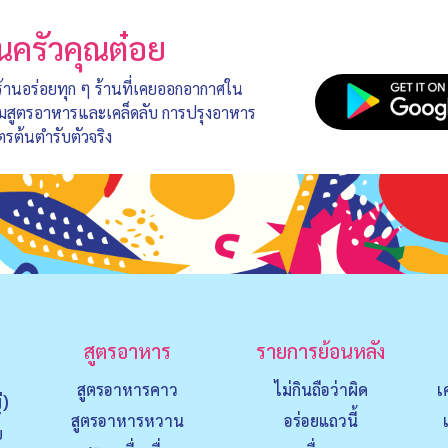
นครัวคุณต๋อย
 ร้านอร่อยทุก ๆ ร้านที่เคยออกอากาศใน
อมสูตรอาหารและเคล็ดลับ การปรุงอาหาร
ตรต้นตำรับตัวจริง
สูตรอาหาร
รายการย้อนหลัง
สูตรอาหารคาว
ไม่กินถือว่าผิด
เ
่)
สูตรอาหารหวาน
อร่อยแถวนี้
ย