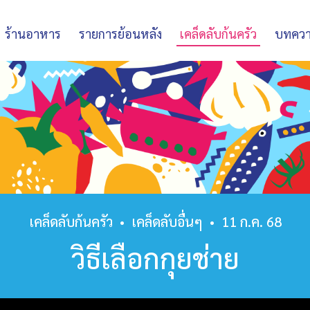
ร้านอาหาร
รายการย้อนหลัง
เคล็ดลับก้นครัว
บทคว
เคล็ดลับก้นครัว
•
เคล็ดลับอื่นๆ
•
11 ก.ค. 68
วิธีเลือกกุยช่าย