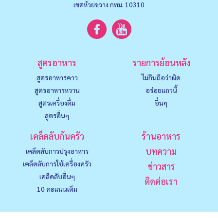
เขตห้วยขวาง กทม. 10310
สูตรอาหาร
รายการย้อนหลัง
สูตรอาหารคาว
ไม่กินถือว่าผิด
สูตรอาหารหวาน
อร่อยแถวนี้
สูตรเครื่องดื่ม
อื่นๆ
สูตรอื่นๆ
เคล็ดลับก้นครัว
ร้านอาหาร
บทความ
เคล็ดลับการปรุงอาหาร
เคล็ดลับการใช้เครื่องครัว
ข่าวสาร
เคล็ดลับอื่นๆ
ติดต่อเรา
10 คะแนนเต็ม