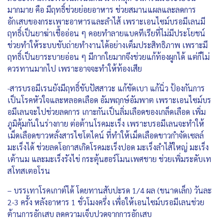
มากมาย คือ มีฤทธิ์ช่วยย่อยอาหาร ช่วยสมานแผลและลดการ
อักเสบของกระเพาะอาหารและลำไส้ เพราะเอนไซม์บรอมีเลนมี
ฤทธิ์เป็นยาฆ่าเชื้ออ่อน ๆ คอยทำลายแบคทีเรียที่ไม่มีประโยชน์
ช่วยทำให้ระบบขับถ่ายทำงานได้อย่างเต็มประสิทธิภาพ เพราะมี
ฤทธิ์เป็นยาระบายอ่อน ๆ มีกากใยมากจึงช่วยแก้ท้องผูกได้ แต่ก็ไม่
ควรทานมากไป เพราะอาจจะทำให้ท้องเสีย
-สารบรอมีเรนยังมีฤทธิ์ขับปัสสาวะ แก้ขัดเบา แก้นิ่ว ป้องกันการ
เป็นโรคหัวใจและหลอดเลือด อัมพฤกษ์อัมพาต เพราะเอนไซม์บร
อมีเลนจะไปช่วยลดการ เกาะกันเป็นลิ่มเลือดของเกล็ดเลือด เพิ่ม
ภูมิคุ้มกันในร่างกาย ต่อต้านโรคมะเร็ง เพราะบรอมีเลนจะทำให้
เม็ดเลือดขาวหลั่งสารไซโตไคน์ ที่ทำให้เม็ดเลือดขาวกำจัดเซลล์
มะเร็งได้ ช่วยลดโอกาสเกิดโรคมะเร็งปอด มะเร็งลำไส้ใหญ่ มะเร็ง
เต้านม และมะเร็งรังไข่ กระตุ้นฮอร์โมนเพศชาย ช่วยเพิ่มระดับเท
สโทสเตอโรน
– บรรเทาโรคเกาต์ได้ โดยทานสับปะรด 1/4 ผล (ขนาดเล็ก) วันละ
2-3 ครั้ง หลังอาหาร 1 ชั่วโมงครึ่ง เพื่อให้เอนไซม์บรอมีเลนช่วย
ต้านการอักเสบ ลดความเจ็บปวดจากการอักเสบ