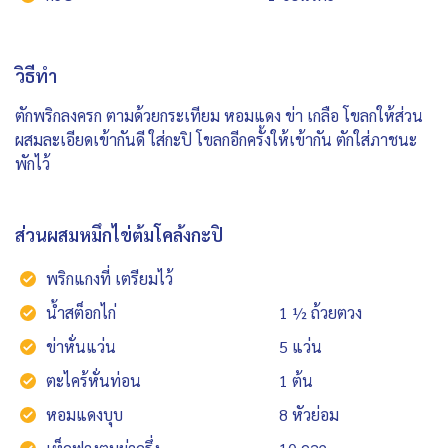
วิธีทำ
ตักพริกลงครก ตามด้วยกระเทียม หอมแดง ข่า เกลือ โขลกให้ส่วน
ผสมละเอียดเข้ากันดี ใส่กะปิ โขลกอีกครั้งให้เข้ากัน ตักใส่ภาชนะ
พักไว้
ส่วนผสมหมึกไข่ต้มโคล้งกะปิ
พริกแกงที่ เตรียมไว้
น้ำสต็อกไก่
1 ½ ถ้วยตวง
ข่าหั่นแว่น
5 แว่น
ตะไคร้หั่นท่อน
1 ต้น
หอมแดงบุบ
8 หัวย่อม