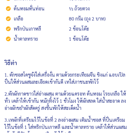
ต้นหอมหั่นท่อน
½ ถ้วยตวง
เกลือ
80 กรัม (ถุง 2 บาท)
พริกป่นเกาหลี
2 ช้อนโต๊ะ
น้ำตาลทราย
1 ช้อนโต๊ะ
วิธีทำ
1. ตักซอสโคชูจังใส่เครื่องั่น ตามด้วยกระเทียมจีน ขิงแก่ แอบเปิล
ปั่นให้ส่วนผสมละเอียดเข้ากันดี เทใส่ภาชนะพักไว้
2.ตักผักกาดขาวใส่อ่างผสม ตามด้วยแครอท ต้นหอม โรยเกลือ ให้
ทั่ว เคล้าให้เข้ากัน หมักทิ้งไว้ 1 ชั่วโมง ให้ผักสลด ใส่น้ำสะอาด ลง
อ่างผักขยำผักสัดครู่ สงขึ้นพักให้สะเด็ดน้ำ
3.เทผักที่เตรียมไว้ในข้อที่ 2 ลงอ่างผสม เติมน้ำซอส ที่ปั่นเตรียม
ไว้ในข้อที่ 1 ใส่พริกป่นเกาหลี และน้ำตาลทราย เคล้าให้ส่วนผสม