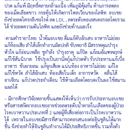
ปวด แก้แพ้ มีฤทธิ์คลายกล้ามเนื้อ เพิ่มภูมิคุ้มกัน ต้านการลดลง
ของเม็ดเลือดขาว กระตุ้นให้เกิดการไหลเวียนของโลหิต อบเชย
ยังช่วยลดไตรกลีเซอไรด์ ลด LDL , ลดระดับคอเลสเตอรอลโดยรวม
ได้ ช่วยลดความดันโลหิต และยังช่วยต้านมะเร็ง
-ตามตำรายาไทย น้ำต้มอบเชย ดื่มแก้ตับอักเสบ อาหารไม่ย่อย
แก้ท้องเสีย ลำไส้เล็กทำงานผิดปกติ ขับพยาธิ มีสรรพคุณบำรุง
หัวใจ แก้อ่อนเพลีย ชูกำลัง บำรุงธาตุ แก้บิด แก้ลมอัณฑพฤกษ์
แก้ไข้สันนิบาต ใช้ปรุงเป็นยานัตถุ์แก้ปวดหัว รับประทานแก้เบื่อ
อาหาร ขับผายลม แก้จุกเสียด แน่นท้อง อาหารไม่ย่อย แก้ไอ
แก้ไข้หวัด ลำไส้อักเสบ ท้องเสียในเด็ก อาการหวัด คลื่นไส้
อาเจียน แก้ปวดประจำเดือน ใช้ห้ามเลือดโดยบดเป็นผง ใช้สมาน
แผลได้
– มีการศึกษาวิจัยหลายชิ้นแสดงให้เห็นว่า การรับประทานอบเชย
หรือสารสกัดจากอบเชยอาจช่วยลดระดับน้ำตาลในเลือดของผู้ป่วย
โรคเบาหวานประเภทที่ 2 และผู้ที่เสี่ยงต่อการเป็นโรคเบาหวาน
ได้ เพราะในอบเชยมีสารที่สามารถตอบสนองต่ออินซูลินได้มาก
ขึ้น จึงช่วยทำให้อินซูลินทำงานได้มีประสิทธิภาพขึ้น รวมทั้งตัว