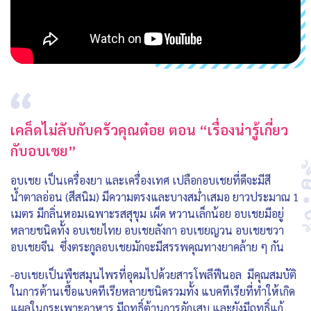
เคล็ดไม่ลับกับครัวคุณต๋อย ตอน “เรื่องน่ารู้เกี่ยว
กับอบเชย”
อบเชย เป็นเครื่องยา และเครื่องเทศ เปลือกอบเชยที่ดีจะมีสี
น้ำตาลอ่อน (สีสนิม) มีความตรงและบางสม่ำเสมอ ยาวประมาณ 1
เมตร มีกลิ่นหอมเฉพาะรสสุขุม เผ็ด หวานเล็กน้อย อบเชยมีอยู่
หลายชนิดทั้ง อบเชยไทย อบเชยลังกา อบเชยญวน อบเชยชวา
อบเชยจีน ซึ่งตระกูลอบเชยมักจะมีสรรพคุณทางยาคล้าย ๆ กัน
-อบเชยเป็นพืชสมุนไพรที่อุดมไปด้วยสารโพลีฟีนอล มีคุณสมบัติ
ในการต้านเชื้อแบคทีเรียหลายชนิดรวมทั้ง แบคทีเรียที่ทำให้เกิด
แผลในกระเพาะอาหาร มีฤทธิ์ต้านการอักเสบ และยังมีฤทธิ์แก้