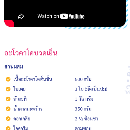
อะโวคาโดบวดเย็น
ส่วนผสม
เนื้ออะโวคาโดหั่นชิ้น
500 กรัม
ใบเตย
3 ใบ (มัดเป็นปม)
หัวกะทิ
1 กิโลกรัม
น้ำตาลมะพร้าว
350 กรัม
ดอกเกลือ
2 ½ ช้อนชา
ไอศกรีม
ตามชอบ