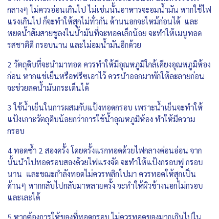
กลางๆ ไม่ควรอ่อนเกินไป ไม่เช่นนั้นอาหารจะอมน้ำมัน หากใช้ไฟ
แรงเกินไป ก็จะทำให้สุกไม่ทั่วกัน ด้านนอกจะไหม้ก่อนได้ และ
หยดน้ำส้มสายชูลงในน้ำมันที่จะทอดเล็กน้อย จะทำให้เมนูทอด
รสชาติดี กรอบนาน และไม่อมน้ำมันอีกด้วย
2 วัตถุดิบที่จะนำมาทอด ควรทำให้มีอุณหภูมิใกล้เคียงอุณหภูมิห้อง
ก่อน หากแช่เย็นหรือฟรีซเอาไว้ ควรนำออกมาพักให้ละลายก่อน
จะช่วยลดน้ำมันกระเด็นได้
3 ใช้น้ำเย็นในการผสมกับแป้งทอดกรอบ เพราะน้ำเย็นจะทำให้
แป้งเกาะวัตถุดิบน้อยกว่าการใช้น้ำอุณหภูมิห้อง ทำให้มีความ
กรอบ
4 ทอดซ้ำ 2 สองครั้ง โดยครั้งแรกทอดด้วยไฟกลางค่อนอ่อน จาก
นั้นนำไปทอดรอบสองด้วยไฟแรงจัด จะทำให้แป้งกรอบฟู กรอบ
นาน และขณะกำลังทอดไม่ควรพลิกไปมา ควรทอดให้สุกเป็น
ด้านๆ หากกลับไปกลับมาหลายครั้ง จะทำให้ผิวข้างนอกไม่กรอบ
และเละได้
5 หากต้องการให้ของที่ทอดกรอบ ไม่ควรทอดของมากเกินไปใน