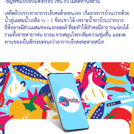
-ธัญพืชแบบอบแห้งกรอบ เช่น ถั่ว เมล็ดทานตะวัน
เคล็ดลับบรรเทาอาการเจ็บคอด้วยตนเอง เริ่มจากการบ้วนปากด้วย
น้ำอุ่นผสมน้ำเกลือ ½ – 1 ช้อนชา ได้ เพราะน้ำยาบ้วนปากบาง
ยี่ห้ออาจมีส่วนผสมของแอกอฮอล์ ที่จะทำให้ลำคอมีอาการแย่ลงได้
รวมทั้งอาจหายาพ่น ยาอม จากสมุนไพรเพิ่มความชุ่มชื้น และงด
ทานของเย็นสักระยะจนกว่าอาการเจ็บคอจะหายสนิท