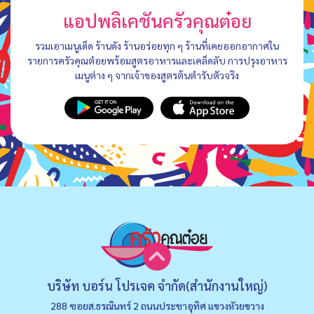
แอปพลิเคชันครัวคุณต๋อย
รวมเอาเมนูเด็ด ร้านดัง ร้านอร่อยทุก ๆ ร้านที่เคยออกอากาศใน
รายการครัวคุณต๋อยพร้อมสูตรอาหารและเคล็ดลับ การปรุงอาหาร
เมนูต่าง ๆ จากเจ้าของสูตรต้นตำรับตัวจริง
บริษัท บอร์น โปรเจค จำกัด(สำนักงานใหญ่)
288 ซอยส.ธรณินทร์ 2 ถนนประชาอุทิศ แขวงหัวยขวาง