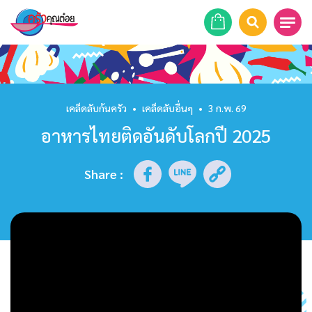
หน้าแรก
สูตรอาหาร
เคล็ดลับก้นครัว
•
เคล็ดลับอื่นๆ
•
3 ก.พ. 69
อาหารไทยติดอันดับโลกปี 2025
ร้านอาหาร
รายการย้อนหลัง
Share
:
เคล็ดลับก้นครัว
บทความ
ข่าวสาร
ติดต่อเรา