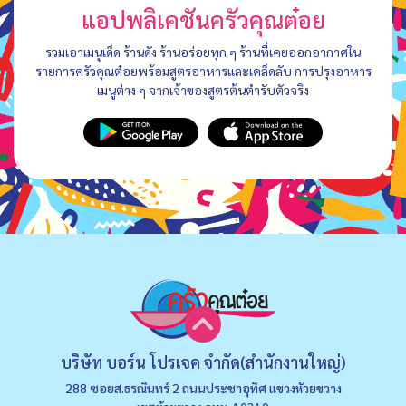
แอปพลิเคชันครัวคุณต๋อย
รวมเอาเมนูเด็ด ร้านดัง ร้านอร่อยทุก ๆ ร้านที่เคยออกอากาศใน
รายการครัวคุณต๋อยพร้อมสูตรอาหารและเคล็ดลับ การปรุงอาหาร
เมนูต่าง ๆ จากเจ้าของสูตรต้นตำรับตัวจริง
บริษัท บอร์น โปรเจค จำกัด(สำนักงานใหญ่)
288 ซอยส.ธรณินทร์ 2 ถนนประชาอุทิศ แขวงหัวยขวาง