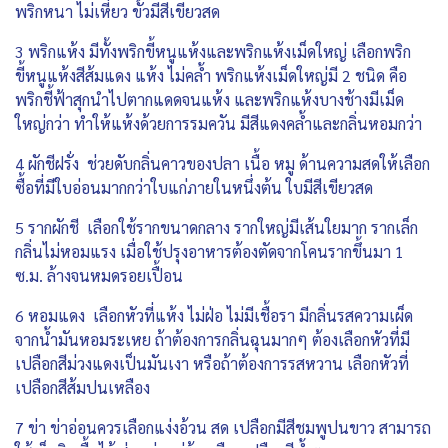
พริกหนา ไม่เหี่ยว ขั้วมีสีเขียวสด
3 พริกแห้ง มีทั้งพริกขี้หนูแห้งและพริกแห้งเม็ดใหญ่ เลือกพริก
ขี้หนูแห้งสีส้มแดง แห้ง ไม่คล้ำ พริกแห้งเม็ดใหญ่มี 2 ชนิด คือ
พริกชี้ฟ้าสุกนำไปตากแดดจนแห้ง และพริกแห้งบางช้างมีเม็ด
ใหญ่กว่า ทำให้แห้งด้วยการรมควัน มีสีแดงคล้ำและกลิ่นหอมกว่า
4 ผักชีฝรั่ง ช่วยดับกลิ่นคาวของปลา เนื้อ หมู ด้านความสดให้เลือก
ซื้อที่มีใบอ่อนมากกว่าใบแก่ภายในหนึ่งต้น ใบมีสีเขียวสด
5 รากผักชี เลือกใช้รากขนาดกลาง รากใหญ่มีเส้นใยมาก รากเล็ก
กลิ่นไม่หอมแรง เมื่อใช้ปรุงอาหารต้องตัดจากโคนรากขึ้นมา 1
ซ.ม. ล้างจนหมดรอยเปื้อน
6 หอมแดง เลือกหัวที่แห้ง ไม่ฝ่อ ไม่มีเชื้อรา มีกลิ่นรสความเผ็ด
จากน้ำมันหอมระเหย ถ้าต้องการกลิ่นฉุนมากๆ ต้องเลือกหัวที่มี
เปลือกสีม่วงแดงเป็นมันเงา หรือถ้าต้องการรสหวาน เลือกหัวที่
เปลือกสีส้มปนเหลือง
7 ข่า ข่าอ่อนควรเลือกแง่งอ้วน สด เปลือกมีสีชมพูปนขาว สามารถ