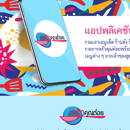
แอปพลิเคชั
รวมเอาเมนูเด็ด ร้านดัง
รายการครัวคุณต๋อยพร้
เมนูต่าง ๆ จากเจ้าของสู