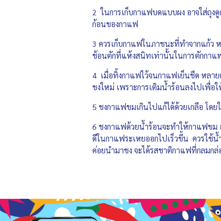
2 ในการเก็บกาแฟบดแบบผง อาจใส่ถุงดูดคว
ก้อนของกาแฟ
3 ควรเก็บกาแฟในภาชนะที่ทำจากแก้ว หร
ช้อนตักที่แห้งสนิทเท่านั้นในการตักกาแฟ
4 เมื่อทิ้งกาแฟไว้จนกาแฟเย็นชืด หลายคน
ชงใหม่ เพราะการเติมน้ำร้อนลงไปเพื่อใ
5 ชงกาแฟขมเกินไปแก้ได้ด้วยเกลือ โดยให
6 ชงกาแฟด้วยน้ำร้อนจะทำให้กาแฟขม อุ
ดีในกาแฟระเหยออกไปเร็วขึ้น ควรใช้น้ำ
ค่อยนำมาชง จะได้รสชาติกาแฟที่กลมกล่อ