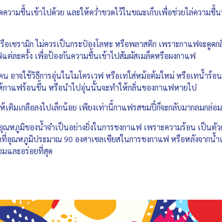
ามชื้นเข้าไปด้วย และให้คว่ำขวดไว้ในขณะเก็บเพื่อช่วยไล่ความชื้นท
ือเซรามิก ไม่ควรเป็นกระป๋องโลหะ หรือพลาสติก เพราะกาแฟจะดูดกลิ่
แต่ละครั้ง เพื่อป้องกันความชื้นเข้าไปสัมผัสเมล็ดหรือผงกาแฟ
 อาจใช้วิธีการอุ่นในไมโครเวฟ หรือเทใส่หม้อต้มใหม่ หรือเทน้ำร้อนลงไป
ห้กาแฟร้อนขึ้น หรือนำไปอุ่นนั้นจะทำให้กลิ่นของกาแฟหายไป
้เติมเกลือลงไปเล็กน้อย เพียงเท่านี้กาแฟรสขมปี๋ก็จะกลับมากลมกล่อม
ณหภูมิของน้ำจำเป็นอย่างยิ่งในการชงกาแฟ เพราะความร้อน เป็นตัวกา
ที่อุณหภูมิประมาณ 90 องศาเซลเซียสในการชงกาแฟ หรือหลังจากน้ำเดือ
มและอร่อยที่สุด