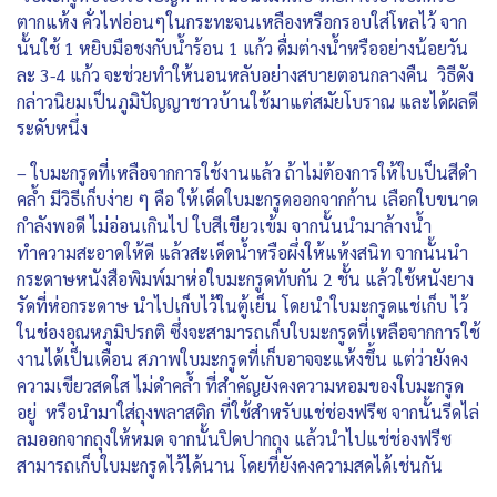
ตากแห้ง คั่วไฟอ่อนๆในกระทะจนเหลืองหรือกรอบใส่โหลไว้ จาก
นั้นใช้ 1 หยิบมือชงกับน้ำร้อน 1 แก้ว ดื่มต่างน้ำหรืออย่างน้อยวัน
ละ 3-4 แก้ว จะช่วยทำให้นอนหลับอย่างสบายตอนกลางคืน วิธีดัง
กล่าวนิยมเป็นภูมิปัญญาชาวบ้านใช้มาแต่สมัยโบราณ และได้ผลดี
ระดับหนึ่ง
– ใบมะกรูดที่เหลือจากการใช้งานแล้ว ถ้าไม่ต้องการให้ใบเป็นสีดำ
คล้ำ มีวิธีเก็บง่าย ๆ คือ ให้เด็ดใบมะกรูดออกจากก้าน เลือกใบขนาด
กำลังพอดี ไม่อ่อนเกินไป ใบสีเขียวเข้ม จากนั้นนำมาล้างน้ำ
ทำความสะอาดให้ดี แล้วสะเด็ดน้ำหรือผึ่งให้แห้งสนิท จากนั้นนำ
กระดาษหนังสือพิมพ์มาห่อใบมะกรูดทับกัน 2 ชั้น แล้วใช้หนังยาง
รัดที่ห่อกระดาษ นำไปเก็บไว้ในตู้เย็น โดยนำใบมะกรูดแช่เก็บ ไว้
ในช่องอุณหภูมิปรกติ ซึ่งจะสามารถเก็บใบมะกรูดที่เหลือจากการใช้
งานได้เป็นเดือน สภาพใบมะกรูดที่เก็บอาจจะแห้งขึ้น แต่ว่ายังคง
ความเขียวสดใส ไม่ดำคล้ำ ที่สำคัญยังคงความหอมของใบมะกรูด
อยู่ หรือนำมาใส่ถุงพลาสติก ที่ใช้สำหรับแช่ช่องฟรีซ จากนั้นรีดไล่
ลมออกจากถุงให้หมด จากนั้นปิดปากถุง แล้วนำไปแช่ช่องฟรีซ
สามารถเก็บใบมะกรูดไว้ได้นาน โดยที่ยังคงความสดได้เช่นกัน