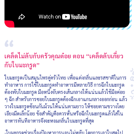
เคล็ดไม่ลับกับครัวคุณต๋อย ตอน “เคล็ดลับเกี่ยว
กับใบมะกรูด”
ใบมะกรูดเป็นสมุนไพรคู่ครัวไทย เพื่อแต่งกลิ่นและรสชาติในการ
ทำอาหาร การใช้ใบมะกรูดทำอาหารมีหลายวิธี การฉีกใบมะกรูด
ต้องพับใบมะกรูด มือหนึ่งจับตรงเส้นกลางให้แน่นแล้วใช้มือค่อย
ๆ ฉีก สำหรับการซอยใบมะกรูดต้องฉีกเอาแกนกลางออกก่อน แล้ว
วางใบมะกรูดซ้อนกันม้วนให้แน่นตามยาว ให้ซอยตามขวางโดย
เอียงมีดเล็กน้อย ข้อสำคัญคือควรหั่นหรือฉีกใบมะกรูดแล้วใส่ใน
อาหารทันทีอาหารจึงจะหอมกลิ่นใบมะกรูดที่สุด
-ใบมะกรูดช่วยเรื่องปัญหาการนอนไม่หลับ โดยการเอาใบสดไป