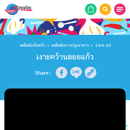
หน้าแรก
สูตรอาหาร
เคล็ดลับก้นครัว
•
เคล็ดลับการปรุงอาหาร
•
2 ส.ค. 64
เงาะคว้านลอยแก้ว
ร้านอาหาร
รายการย้อนหลัง
Share
:
เคล็ดลับก้นครัว
บทความ
ข่าวสาร
ติดต่อเรา