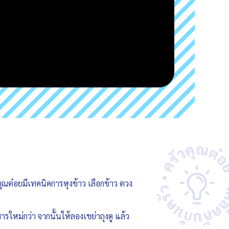
ุณต๋อยมีเทคนิคการหุงข้าว เลือกข้าว ตวง
รใหม่กว่า จากนั้นให้ลองเขย่าถุงดู แล้ว