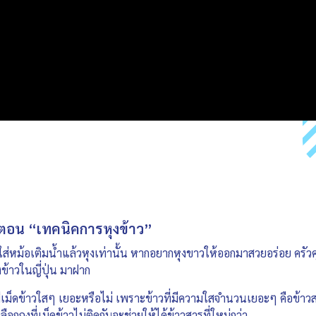
ย ตอน “เทคนิคการหุงข้าว”
ใส่หม้อเติมน้ำแล้วหุงเท่านั้น หากอยากหุงขาวให้ออกมาสวยอร่อย ครัวค
งข้าวในญี่ปุ่น มาฝาก
มีเม็ดข้าวใสๆ เยอะหรือไม่ เพราะข้าวที่มีความใสจำนวนเยอะๆ คือข้าวสา
ลือกถุงที่เม็ดข้าวไม่ติดกันจะช่วยให้ได้ข้าวสารที่ใหม่กว่า