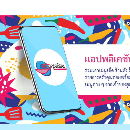
แอปพลิเคชั
รวมเอาเมนูเด็ด ร้านดัง
รายการครัวคุณต๋อยพร้
เมนูต่าง ๆ จากเจ้าของสู