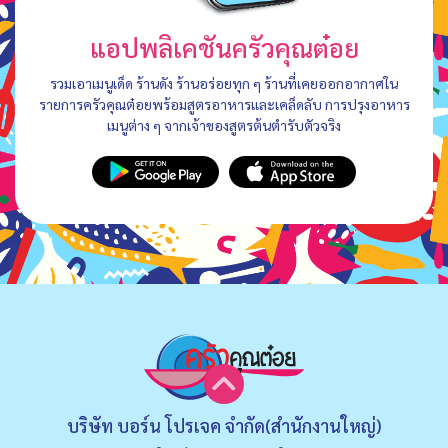
แอปพลิเคชันครัวคุณต๋อย
รวมเอาเมนูเด็ด ร้านดัง ร้านอร่อยทุก ๆ ร้านที่เคยออกอากาศใน
รายการครัวคุณต๋อยพร้อมสูตรอาหารและเคล็ดลับ การปรุงอาหาร
เมนูต่าง ๆ จากเจ้าของสูตรต้นตำรับตัวจริง
บริษัท บอร์น โปรเจค จำกัด(สำนักงานใหญ่)