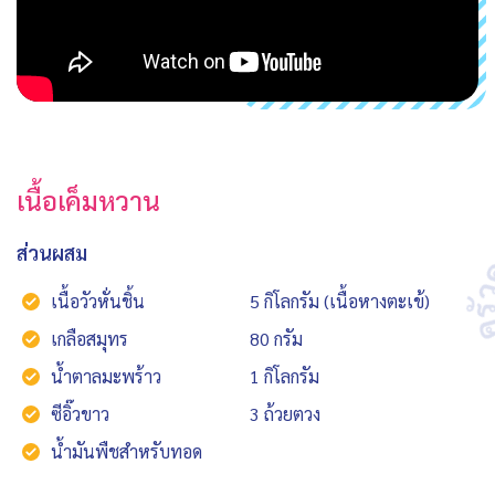
เนื้อเค็มหวาน
ส่วนผสม
เนื้อวัวหั่นชิ้น
5 กิโลกรัม (เนื้อหางตะเข้)
เกลือสมุทร
80 กรัม
น้ำตาลมะพร้าว
1 กิโลกรัม
ซีอิ๊วขาว
3 ถ้วยตวง
น้ำมันพืชสำหรับทอด