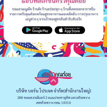
แอปพลิเคชันครัวคุณต๋อย
รวมเอาเมนูเด็ด ร้านดัง ร้านอร่อยทุก ๆ ร้านที่เคยออกอากาศใน
รายการครัวคุณต๋อยพร้อมสูตรอาหารและเคล็ดลับ การปรุงอาหาร
เมนูต่าง ๆ จากเจ้าของสูตรต้นตำรับตัวจริง
บริษัท บอร์น โปรเจค จำกัด(สำนักงานใหญ่)
288 ซอยส.ธรณินทร์ 2 ถนนประชาอุทิศ แขวงหัวยขวาง
เขตห้วยขวาง กทม. 10310