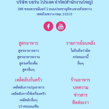
บริษัท บอร์น โปรเจค จำกัด(สำนักงานใหญ่)
288 ซอยส.ธรณินทร์ 2 ถนนประชาอุทิศ แขวงหัวยขวาง
เขตห้วยขวาง กทม. 10310
สูตรอาหาร
รายการย้อนหลัง
สูตรอาหารคาว
ไม่กินถือว่าผิด
สูตรอาหารหวาน
อร่อยแถวนี้
สูตรเครื่องดื่ม
อื่นๆ
สูตรอื่นๆ
เคล็ดลับก้นครัว
ร้านอาหาร
บทความ
เคล็ดลับการปรุงอาหาร
เคล็ดลับการใช้เครื่องครัว
ข่าวสาร
เคล็ดลับอื่นๆ
ติดต่อเรา
10 คะแนนเต็ม