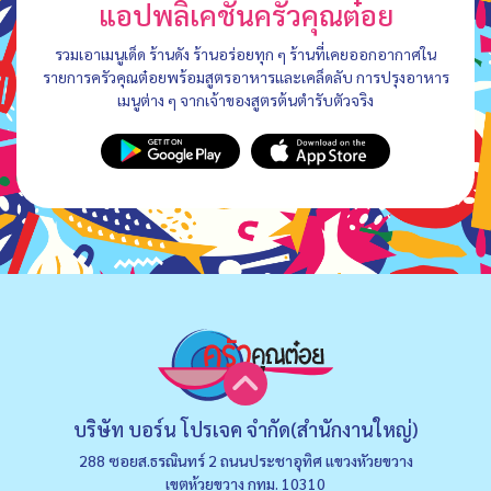
แอปพลิเคชันครัวคุณต๋อย
รวมเอาเมนูเด็ด ร้านดัง ร้านอร่อยทุก ๆ ร้านที่เคยออกอากาศใน
รายการครัวคุณต๋อยพร้อมสูตรอาหารและเคล็ดลับ การปรุงอาหาร
เมนูต่าง ๆ จากเจ้าของสูตรต้นตำรับตัวจริง
บริษัท บอร์น โปรเจค จำกัด(สำนักงานใหญ่)
288 ซอยส.ธรณินทร์ 2 ถนนประชาอุทิศ แขวงหัวยขวาง
เขตห้วยขวาง กทม. 10310