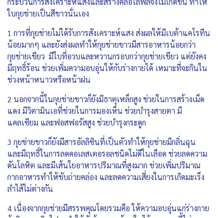
กระบวนการสังเคราะห์แสงและสร้างคลอโลฟิลจึงไม่เกิดขึ้น ทำให้
ใบกุยช่ายเป็นสีขาวนั่นเอง
1 การที่กุยช่ายไม่ได้รับการสังเคราะห์แสง ส่งผลให้มีเบต้าแคโรทีน
น้อยมากๆ และยังส่งผลทำให้กุยช่ายขาวมีสารอาหารน้อยกว่า
กุยช่ายเขียว มีใบที่อวบและหวานกรอบกว่ากุยช่ายเขียว แต่ยังคง
มีฤทธิ์ร้อน ช่วยเพิ่มความอบอุ่นให้กับร่างกายได้ เหมาะที่จะกินใน
ช่วงหน้าหนาวหรือหน้าฝน
2 นอกจากนี้ในกุยช่ายขาวก็ยังมีธาตุเหล็กสูง ช่วยในการสร้างเม็ด
แดง มีวิตามินเอที่ช่วยในการมองเห็น ช่วยบำรุงสายตา มี
แคลเซียม และฟอสฟอรัสสูง ช่วยบำรุงกระดูก
3 กุยช่ายขาวก็ยังมีสารอัลลิซินที่เป็นตัวทำให้กุยช่ายมีกลิ่นฉุน
และมีฤทธิ์ในการลดคอเลสเตอรอลชนิดไม่ดีในเลือด ช่วยลดความ
ดันโลหิต และมีเส้นใยอาหารปริมาณที่สูงมาก ช่วยเพิ่มปริมาณ
กากอาหารทำให้ขับถ่ายคล่อง และลดความเสี่ยงในการเกิดมะเร็ง
ลำไส้ไม่ต่างกัน
4 เนื่องจากกุยช่ายมีสรรพคุณโดยรวมคือ ให้ความอบอุ่นแก่ร่างกาย