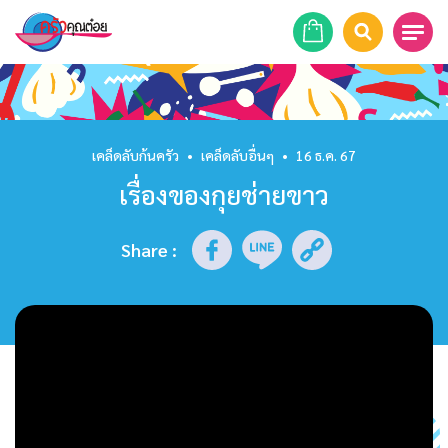
หน้าแรก
สูตรอาหาร
เคล็ดลับก้นครัว
•
เคล็ดลับอื่นๆ
•
16 ธ.ค. 67
เรื่องของกุยช่ายขาว
ร้านอาหาร
รายการย้อนหลัง
Share
:
เคล็ดลับก้นครัว
บทความ
ข่าวสาร
ติดต่อเรา