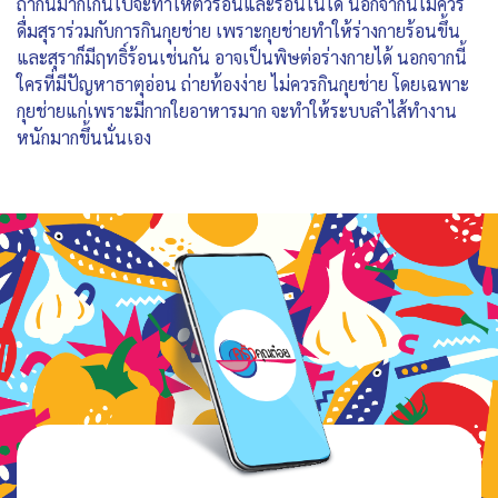
ถ้ากินมากเกินไปจะทำให้ตัวร้อนและร้อนในได้ นอกจากนี้ไม่ควร
ดื่มสุราร่วมกับการกินกุยช่าย เพราะกุยช่ายทำให้ร่างกายร้อนขึ้น
และสุราก็มีฤทธิ์ร้อนเช่นกัน อาจเป็นพิษต่อร่างกายได้ นอกจากนี้
ใครที่มีปัญหาธาตุอ่อน ถ่ายท้องง่าย ไม่ควรกินกุยช่าย โดยเฉพาะ
กุยช่ายแก่เพราะมีกากใยอาหารมาก จะทำให้ระบบลำไส้ทำงาน
หนักมากขึ้นนั่นเอง