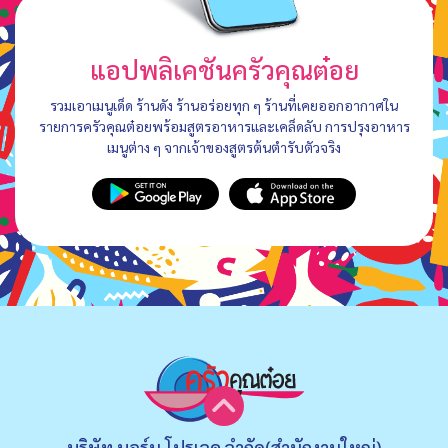
แอปพลิเคชันครัวคุณต๋อย
รวมเอาเมนูเด็ด ร้านดัง ร้านอร่อยทุก ๆ ร้านที่เคยออกอากาศใน
รายการครัวคุณต๋อยพร้อมสูตรอาหารและเคล็ดลับ การปรุงอาหาร
เมนูต่าง ๆ จากเจ้าของสูตรต้นตำรับตัวจริง
บริษัท บอร์น โปรเจค จำกัด(สำนักงานใหญ่)