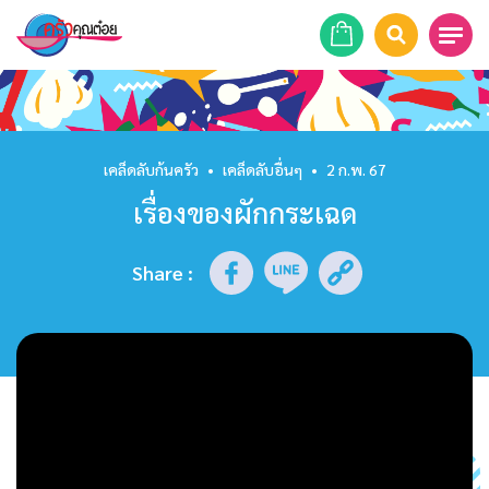
หน้าแรก
สูตรอาหาร
เคล็ดลับก้นครัว
•
เคล็ดลับอื่นๆ
•
2 ก.พ. 67
เรื่องของผักกระเฉด
ร้านอาหาร
รายการย้อนหลัง
Share
:
เคล็ดลับก้นครัว
บทความ
ข่าวสาร
ติดต่อเรา