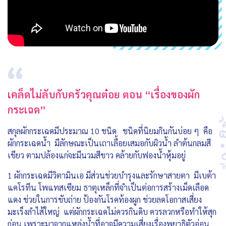
เคล็ดไม่ลับกับครัวคุณต๋อย ตอน “เรื่องของผัก
กระเฉด”
สกุลผักกระเฉดมีประมาณ 10 ชนิด ชนิดที่นิยมกินกันบ่อย ๆ คือ
ผักกระเฉดน้ำ มีลักษณะเป็นเถาเลื้อยเสมอกับผิวน้ำ ลำต้นกลมสี
เขียว ตามปล้องแก่จะมีนวมสีขาว คล้ายกับฟองน้ำหุ้มอยู่
1 ผักกระเฉดมีวิตามินเอ มีส่วนช่วยบำรุงและรักษาสายตา มีเบต้า
แคโรทีน โพแทสเซียม ธาตุเหล็กที่จำเป็นต่อการสร้างเม็ดเลือด
แดง ช่วยในการขับถ่าย ป้องกันโรคท้องผูก ช่วยลดโอกาสเสี่ยง
มะเร็งลำไส้ใหญ่ แต่ผักกระเฉดไม่ควรกินดิบ ควรลวกหรือทำให้สุก
ก่อน เพราะมาจากแหล่งน้ำที่อาจมีความเสี่ยงเรื่องพยาธิตัวอ่อน