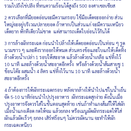
รวมไปถึงไข่ปลิง ที่ทนความร้อนได้สูงถึง 500 องศาเซลเซียส
2 ควรเลือกที่มียอดอ่อนจะมีความกรอบ ใช้มือเด็ดจะออกง่าย ส่วน
ใหญ่จะอยู่บริเวณปลายยอด ถ้าหากเป็นส่วนแก่ จะมีความเหนียว
เด็ดยาก หักทีเดียวไม่ขาด แต่สามารถเด็ดใบอ่อนไว้กินได้
3 การล้างผักกระเฉด ก่อนนำไปล้างให้เด็ดยอดอ่อนเป็นท่อน ๆ รูด
นวมขาว ๆ และดึงรากออกให้หมด ส่วนตรงข้อและใบแก่ให้เด็ดทิ้ง
ล้างด้วยน้ำเปล่า 1 รอบให้สะอาด แล้วล้างด้วยน้ำเกลือ แช่ทิ้งไว้
10 นาที และล้างด้วยน้ำสะอาดอีกครั้ง หรือล้างด้วยน้ำส้มสายชู 1
ช้อนโต๊ะ ผสมน้ำ 4 ลิตร แช่ทิ้งไว้นาน 10 นาที และล้างด้วยน้ำ
สะอาดอีกครั้ง
4 ถ้าต้องการให้ผักกระเฉดกรอบ หลังจากล้างให้นำไปแช่ในน้ำเย็น
จัด 5-10 นาทีก่อนนำไปปรุงอาหาร ผักกระเฉดสุกง่าย ดังนั้นเมื่อ
ปรุงอาหารจึงควรใส่ในขั้นตอนสุดท้าย เช่นถ้าทำแกงส้มก็ให้ใส่ผัก
เมื่อน้ำแกงเดือด กดให้จม แล้วยกลง หรือเมนูผัดผักกระเฉดให้ใส่
ผักแล้วผัดเร็วๆ ยกลง เสิร์ฟร้อนๆ ไม่ควรผัดนาน จะทำให้ผัก
กระเฉดเหนียว