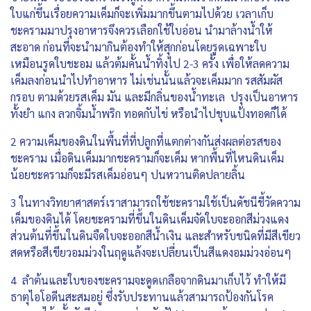
ใบแก่ขึ้นเรื่อยความเค็มก็จะเพิ่มมากขึ้นตามไปด้วย เวลาเก็บ
ชะครามมาปรุงอาหารจึงควรเลือกใช้ใบอ่อน นำมาล้างน้ำให้
สะอาด ก่อนที่จะนำมากินต้องทำให้สุกก่อนโดยรูดเฉพาะใบ
เหมือนรูดใบชะอม แล้วต้มคั้นน้ำทิ้งไป 2-3 ครั้ง เพื่อให้ลดความ
เค็มลงก่อนนำไปทำอาหาร ไม่เช่นนั้นแล้วจะเค็มมาก รสสัมผัส
กรอบ ตามด้วยรสเค็ม มัน และมีกลิ่นของน้ำทะเล ปรุงเป็นอาหาร
ทั้งยำ แกง ลวกจิ้มน้ำพริก ทอดกับไข่ หรือนำไปชุบแป้งทอดก็ได้
2 ความเค็มของดินในพื้นที่ที่ปลูกที่แตกต่างกันส่งผลต่อรสของ
ชะคราม เมื่อดินเค็มมากชะครามก็จะเค็ม หากพื้นที่ไหนดินเค็ม
น้อยชะครามก็จะมีรสเค็มอ่อนๆ ปนหวานติดปลายลิ้น
3 ในทางวิทยาศาสตร์เราสามารถใช้ชะครามใช้เป็นดัชนีชี้วัดความ
เค็มของดินได้ โดยชะครามที่ขึ้นในดินเค็มจัดใบจะออกสีม่วงแดง
ส่วนต้นที่ขึ้นในดินจืดใบจะออกสีน้ำเงิน และสำหรับชนิดที่มีสีเขียว
สดหรือสีเขียวอมม่วงในฤดูแล้งจะเปลี่ยนเป็นสีแดงอมม่วงอ่อนๆ
4 ลำต้นและใบของชะครามจะดูดเกลือจากดินมาเก็บไว้ ทำให้มี
ธาตุไอโอดีนสะสมอยู่ ซึ่งรับประทานแล้วสามารถป้องกันโรค