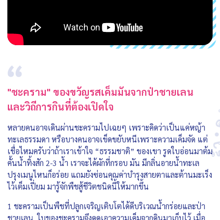
"ชะคราม" ของขวัญรสเค็มมันจากป่าชายเลน
และวิถีการกินที่ต้องเปิดใจ
หลายคนอาจเดินผ่านชะครามไปเฉยๆ เพราะคิดว่าเป็นแค่หญ้า
ทะเลธรรมดา หรือบางคนอาจเข็ดขยับหนีเพราะความเค็มจัด แต่
เชื่อไหมครับว่าถ้าเราเข้าใจ “ธรรมชาติ” ของเขา รูดใบอ่อนมาต้ม
คั้นน้ำทิ้งสัก 2-3 น้ำ เราจะได้ผักที่กรอบ มัน มีกลิ่นอายน้ำทะเล
ปรุงเมนูไหนก็อร่อย แถมยังซ่อนคุณค่าบำรุงสายตาและต้านมะเร็ง
ไว้เต็มเปี่ยม มารู้จักพืชสู้ชีวิตชนิดนี้ให้มากขึ้น
1 ชะครามเป็นพืชที่ปลูกเจริญเติบโตได้ดีบริเวณน้ำกร่อยและป่า
ชายเลน ใบของชะครามจึงดูดเอาความเค็มจากดินมาเก็บไว้ เมื่อ