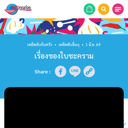
หน้าแรก
สูตรอาหาร
เคล็ดลับก้นครัว
•
เคล็ดลับอื่นๆ
•
1 มิ.ย. 69
เรื่องของใบชะคราม
ร้านอาหาร
รายการย้อนหลัง
Share
:
เคล็ดลับก้นครัว
บทความ
ข่าวสาร
ติดต่อเรา