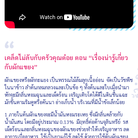
เคล็ดไม่ลับกับครัวคุณต๋อย ตอน “เรื่องน่ารู้เกี่ยว
กับผักแขยง”
ผักแขยงหรือผักกะแยง เป็นพรรณไม้ล้มลุกเนื้ออ่อน จัดเป็นวัชพืช
ในนาข้าว ลำต้นกลมกลวงและเป็นข้อ ๆ ทั้งต้นและใบเมื่อนำมา
หักจะมีกลิ่นหอมฉุนและเผ็ดร้อน เจริญเติบโตได้ดีในดินชื้นแฉะ
มักขึ้นตามริมคูหรือคันนา อ่างเก็บน้ำ บริเวณที่มีน้ำขังเล็กน้อย
1 ภายในต้นผักแขยงจะมีน้ำมันหอมระเหย ซึ่งมีกลิ่นคล้ายกับ
น้ำมันสน โดยมีอยู่ประมาณ 0.13% มีฤทธิ์ต่อต้านจุลินทรีย์ รส
เผ็ดร้อนและกลิ่นหอมฉุนของผักแขยงช่วยทำให้เจริญอาหาร ลด
อาการเบื่ออาหาร ใช้เป็นยาแก้ไข้ ลดไข้ ด้วยการใช้ต้นผักแขยง