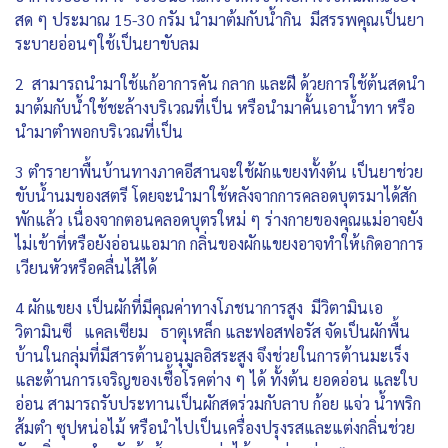
สด ๆ ประมาณ 15-30 กรัม นำมาต้มกับน้ำกิน มีสรรพคุณเป็นยา
ระบายอ่อนๆใช้เป็นยาขับลม
2 สามารถนำมาใช้แก้อาการคัน กลาก และฝี ด้วยการใช้ต้นสดนำ
มาต้มกับน้ำใช้ชะล้างบริเวณที่เป็น หรือนำมาคั้นเอาน้ำทา หรือ
นำมาตำพอกบริเวณที่เป็น
3 ตำรายาพื้นบ้านทางภาคอีสานจะใช้ผักแขยงทั้งต้น เป็นยาช่วย
ขับน้ำนมของสตรี โดยจะนำมาใช้หลังจากการคลอดบุตรมาได้สัก
พักแล้ว เนื่องจากตอนคลอดบุตรใหม่ ๆ ร่างกายของคุณแม่อาจยัง
ไม่เข้าที่หรือยังอ่อนแอมาก กลิ่นของผักแขยงอาจทำให้เกิดอาการ
เวียนหัวหรือคลื่นไส้ได้
4 ผักแขยง เป็นผักที่มีคุณค่าทางโภชนาการสูง มีวิตามินเอ
วิตามินซี แคลเซียม ธาตุเหล็ก และฟอสฟอรัส จัดเป็นผักพื้น
บ้านในกลุ่มที่มีสารต้านอนุมูลอิสระสูง จึงช่วยในการต้านมะเร็ง
และต้านการเจริญของเชื้อโรคต่าง ๆ ได้ ทั้งต้น ยอดอ่อน และใบ
อ่อน สามารถรับประทานเป็นผักสดร่วมกับลาบ ก้อย แจ่ว น้ำพริก
ส้มตำ ซุปหน่อไม้ หรือนำไปเป็นเครื่องปรุงรสและแต่งกลิ่นช่วย