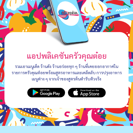
แอปพลิเคชันครัวคุณต๋อย
รวมเอาเมนูเด็ด ร้านดัง ร้านอร่อยทุก ๆ ร้านที่เคยออกอากาศใน
รายการครัวคุณต๋อยพร้อมสูตรอาหารและเคล็ดลับ การปรุงอาหาร
เมนูต่าง ๆ จากเจ้าของสูตรต้นตำรับตัวจริง