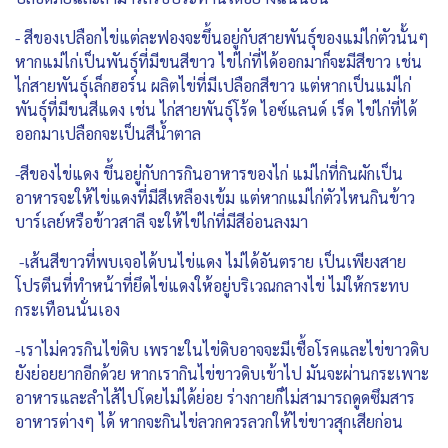
- สีของเปลือกไข่แต่ละฟองจะขึ้นอยู่กับสายพันธุ์ของแม่ไก่ตัวนั้นๆ
หากแม่ไก่เป็นพันธุ์ที่มีขนสีขาว ไข่ไก่ที่ได้ออกมาก็จะมีสีขาว เช่น
ไก่สายพันธุ์เล็กฮอร์น ผลิตไข่ที่มีเปลือกสีขาว แต่หากเป็นแม่ไก่
พันธุ์ที่มีขนสีแดง เช่น ไก่สายพันธุ์โร้ด ไอซ์แลนด์ เร็ด ไข่ไก่ที่ได้
ออกมาเปลือกจะเป็นสีน้ำตาล
-สีของไข่แดง ขึ้นอยู่กับการกินอาหารของไก่ แม่ไก่ที่กินผักเป็น
อาหารจะให้ไข่แดงที่มีสีเหลืองเข้ม แต่หากแม่ไก่ตัวไหนกินข้าว
บาร์เลย์หรือข้าวสาลี จะให้ไข่ไก่ที่มีสีอ่อนลงมา
-เส้นสีขาวที่พบเจอได้บนไข่แดง ไม่ได้อันตราย เป็นเพียงสาย
โปรตีนที่ทำหน้าที่ยึดไข่แดงให้อยู่บริเวณกลางไข่ ไม่ให้กระทบ
กระเทือนนั่นเอง
-เราไม่ควรกินไข่ดิบ เพราะในไข่ดิบอาจจะมีเชื้อโรคและไข่ขาวดิบ
ยังย่อยยากอีกด้วย หากเรากินไข่ขาวดิบเข้าไป มันจะผ่านกระเพาะ
อาหารและลำไส้ไปโดยไม่ได้ย่อย ร่างกายก็ไม่สามารถดูดซึมสาร
อาหารต่างๆ ได้ หากจะกินไข่ลวกควรลวกให้ไข่ขาวสุกเสียก่อน