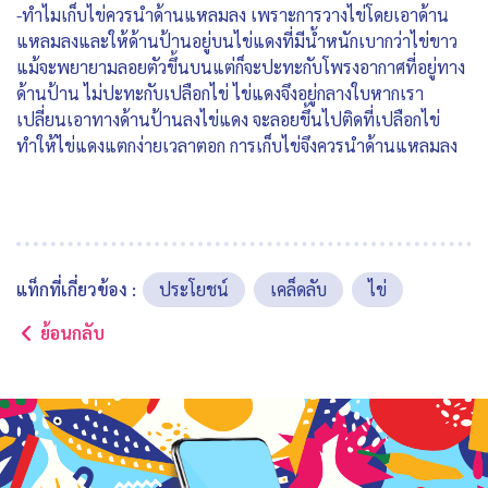
-ทำไมเก็บไข่ควรนำด้านแหลมลง เพราะการวางไข่โดยเอาด้าน
แหลมลงและให้ด้านป้านอยู่บนไข่แดงที่มีน้ำหนักเบากว่าไข่ขาว
แม้จะพยายามลอยตัวขึ้นบนแต่ก็จะปะทะกับโพรงอากาศที่อยู่ทาง
ด้านป้าน ไม่ปะทะกับเปลือกไข่ ไข่แดงจึงอยู่กลางใบหากเรา
เปลี่ยนเอาทางด้านป้านลงไข่แดง จะลอยขึ้นไปติดที่เปลือกไข่
ทำให้ไข่แดงแตกง่ายเวลาตอก การเก็บไข่จึงควรนำด้านแหลมลง
แท็กที่เกี่ยวข้อง :
ประโยชน์
เคล็ดลับ
ไข่
ย้อนกลับ