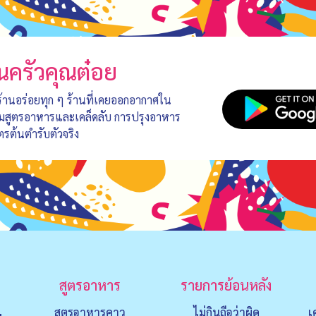
นครัวคุณต๋อย
 ร้านอร่อยทุก ๆ ร้านที่เคยออกอากาศใน
อมสูตรอาหารและเคล็ดลับ การปรุงอาหาร
ตรต้นตำรับตัวจริง
สูตรอาหาร
รายการย้อนหลัง
สูตรอาหารคาว
ไม่กินถือว่าผิด
เ