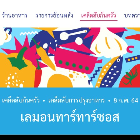
ร้านอาหาร
รายการย้อนหลัง
เคล็ดลับก้นครัว
บทคว
เคล็ดลับก้นครัว
•
เคล็ดลับการปรุงอาหาร
•
8 ก.พ. 64
เลมอนทาร์ทาร์ซอส