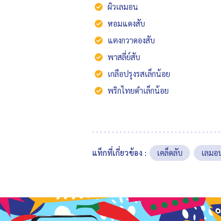
ผิวเลมอน
หอมแดงสับ
แตงกวาดองสับ
พาสลี่ย์สับ
เกลือปรุงรสเล็กน้อย
พริกไทยดำเล็กน้อย
แท็กที่เกี่ยวข้อง :
เคล็ดลับ
เลมอ