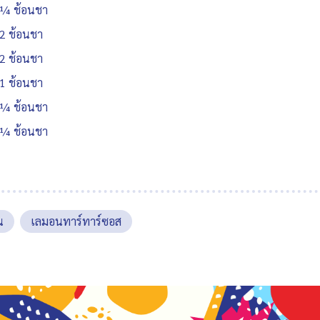
¼ ช้อนชา
2 ช้อนชา
2 ช้อนชา
1 ช้อนชา
¼ ช้อนชา
¼ ช้อนชา
น
เลมอนทาร์ทาร์ซอส