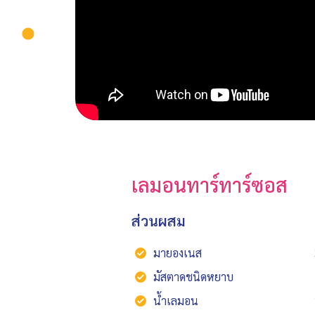
เลมอนทาร์ทาร์ซอส
ส่วนผสม
มายองเนส
มัสตาดชนิดหยาบ
น้ำเลมอน