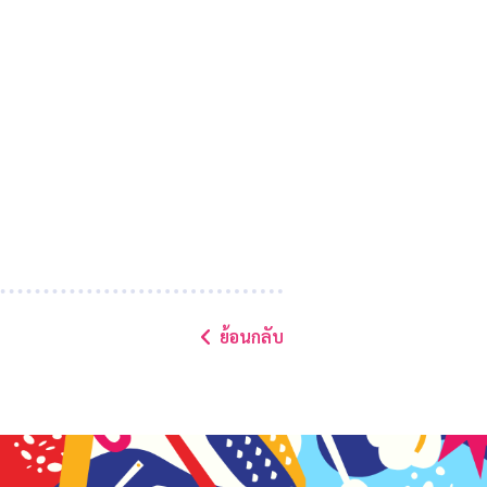
ย้อนกลับ