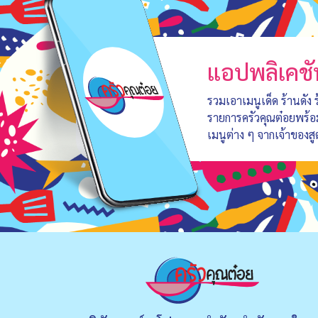
แอปพลิเคชั
รวมเอาเมนูเด็ด ร้านดัง
รายการครัวคุณต๋อยพร้
เมนูต่าง ๆ จากเจ้าของสู