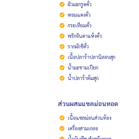
ผิวมะกรูดคั่ว
หอมแดงคั่ว
กระเทียมคั่ว
พริกจินดาแห้งคั่ว
รากผักชีคั่ว
เนื้อปลาร้าปลานิลอบสุก
น้ำมะขามเปียก
น้ำปลาร้าต้มสุก
ส่วนผสมแซลม่อนทอด
เนื้อแซลม่อนส่วนท้อง
เครื่องสามเกลอ
น้ำมันพืช สำหรับทอด