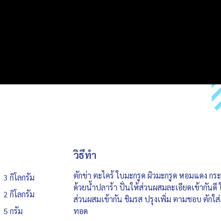
วิธีทำ
ตักข่า ตะไคร้ ใบมะกรูด ผิวมะกรูด หอมแดง กระ
3 กิโลกรัม
ด้วยน้ำปลาร้า ปั่นให้ส่วนผสมละเอียดเข้ากันดี 
2 กิโลกรัม
ส่วนผสมเข้ากัน ชิมรส ปรุงเพิ่ม ตามชอบ ตักใ
5 กรัม
ทอด