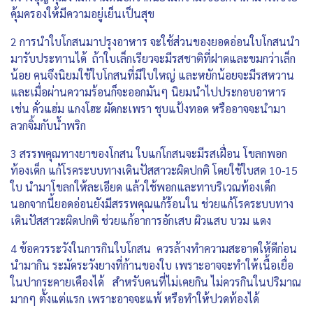
คุ้มครองให้มีความอยู่เย็นเป็นสุข
2 การนำใบโกสนมาปรุงอาหาร จะใช้ส่วนของยอดอ่อนใบโกสนนำ
มารับประทานได้ ถ้าใบเล็กเรียวจะมีรสชาติที่ฝาดและขมกว่าเล็ก
น้อย คนจึงนิยมใช้ใบโกสนที่มีใบใหญ่ และหยักน้อยจะมีรสหวาน
และเมื่อผ่านความร้อนก็จะออกมันๆ นิยมนำไปประกอบอาหาร
เช่น คั่วแฮ่ม แกงโฮะ ผัดกะเพรา ชุบแป้งทอด หรืออาจจะนำมา
ลวกจิ้มกับน้ำพริก
3 สรรพคุณทางยาของโกสน ใบแก่โกสนจะมีรสเฝื่อน โขลกพอก
ท้องเด็ก แก้โรคระบบทางเดินปัสสาวะผิดปกติ โดยใช้ใบสด 10-15
ใบ นำมาโขลกให้ละเอียด แล้วใช้พอกและทาบริเวณท้องเด็ก
นอกจากนี้ยอดอ่อนยังมีสรรพคุณแก้ร้อนใน ช่วยแก้โรคระบบทาง
เดินปัสสาวะผิดปกติ ช่วยแก้อาการอักเสบ ผิวแสบ บวม แดง
4 ข้อควรระวังในการกินใบโกสน ควรล้างทำความสะอาดให้ดีก่อน
นำมากิน ระมัดระวังยางที่ก้านของใบ เพราะอาจจะทำให้เนื้อเยื่อ
ในปากระคายเคืองได้ สำหรับคนที่ไม่เคยกิน ไม่ควรกินในปริมาณ
มากๆ ตั้งแต่แรก เพราะอาจจะแพ้ หรือทำให้ปวดท้องได้