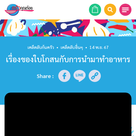
หน้าแรก
สูตรอาหาร
เคล็ดลับก้นครัว
•
เคล็ดลับอื่นๆ
•
14 พ.ย. 67
เรื่องของใบโกสนกับการนำมาทำอาหาร
ร้านอาหาร
รายการย้อนหลัง
Share
:
เคล็ดลับก้นครัว
บทความ
ข่าวสาร
ติดต่อเรา