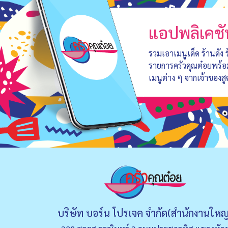
แอปพลิเคชั
รวมเอาเมนูเด็ด ร้านดัง
รายการครัวคุณต๋อยพร้
เมนูต่าง ๆ จากเจ้าของสู
บริษัท บอร์น โปรเจค จำกัด(สำนักงานใหญ