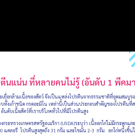
ปรตีนแน่น ที่หลายคนไม่รู้ (อันดับ 1 พีคม
ื้อเยื่อกล้ามเนื้อของสัตว์ จึงเป็นแหล่งโปรตีนจากธรรมชาติที่อุดมสมบูร
ั้งเก้าชนิด กรดอะมิโน เหล่านี้เป็นส่วนประกอบสำคัญของโปรตีนที่สร้างเ
นดับเนื้อสัตว์ที่เราบริโภคทั่วไปที่มีโปรตีนสูง
งกระทรวงเกษตรสหรัฐอเมริกา (USDA)ระบุว่า เนื้ออกไก่ไม่มีกระดูกและ
 แคลอรี โปรตีนสูงสุดถึง 31 กรัม และไขมัน 2-3 กรัม อกไก่หนึ่งชิ้