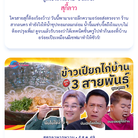
สุกี้ลาว
ใครสายสุกี้ต้องร้องว้าว! วันนี้พามาเจาะลึกความอร่อยส่งตรงจาก ร้าน
สากลนคร ทำยังไงให้น้ำซุปหอมกลมกล่อม น้ำจิ้มแซ่บจี๊ดถึงใจแบบไม่
ต้องปรุงเพิ่ม! ดูจบแล้วรับรองว่าได้เทคนิคชั้นครูไปทำกินเองที่บ้าน
อร่อยเป๊ะเหมือนมีเชฟมาทำให้ชัวร์!
สูตรอาหารหวาน
•
4 ส.ค. 69