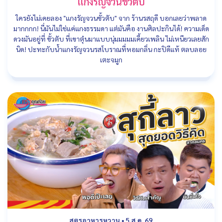
แกงรัญจวนขั้วตับ
ใครยังไม่เคยลอง "แกงรัญจวนขั้วตับ" จาก ร้านรสฤดี บอกเลยว่าพลาด
มากกกก! นี่มันไม่ใช่แค่แกงธรรมดา แต่มันคือ งานศิลปะกินได้! ความเด็ด
ดวงมันอยู่ที่ ขั้วตับ ที่เขาตุ๋นมาแบบนุ่มมมมมเคี้ยวเพลิน ไม่เหนียวเลยสัก
นิด! ปะทะกับน้ำแกงรัญจวนรสโบราณที่หอมกลิ่น กะปิดีแท้ ตลบลอย
เตะจมูก
สูตรอาหารหวาน
•
5 ส.ค. 69