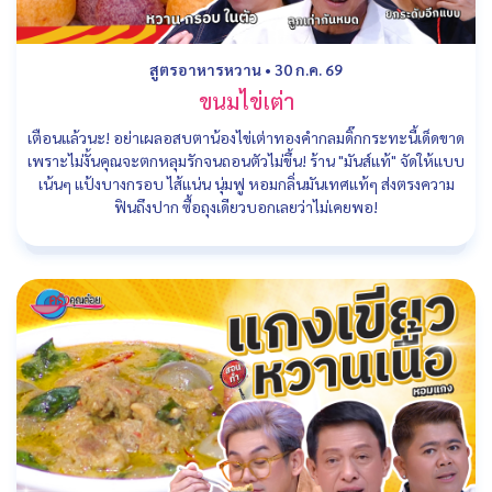
สูตรอาหารหวาน
•
30 ก.ค. 69
ขนมไข่เต่า
เตือนแล้วนะ! อย่าเผลอสบตาน้องไข่เต่าทองคำกลมดิ๊กกระทะนี้เด็ดขาด
เพราะไม่งั้นคุณจะตกหลุมรักจนถอนตัวไม่ขึ้น! ร้าน "มันส์แท้" จัดให้แบบ
เน้นๆ แป้งบางกรอบ ไส้แน่น นุ่มฟู หอมกลิ่นมันเทศแท้ๆ ส่งตรงความ
ฟินถึงปาก ซื้อถุงเดียวบอกเลยว่าไม่เคยพอ!