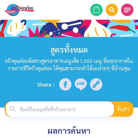
หน้าแรก
สูตรอาหาร
สูตรทั้งหมด
ร้านอาหาร
ครัวคุณต๋อยคัดสรรสูตรอาหารเมนูเด็ด 1,000 เมนู ที่ออกอากาศใน
รายการทีวีครัวคุณต๋อย ให้คุณสามารถทำได้เองง่ายๆ ที่บ้านคุณ
รายการย้อนหลัง
Share
:
เคล็ดลับก้นครัว
บทความ
ค้นหา
ข่าวสาร
ผลการค้นหา
ติดต่อเรา