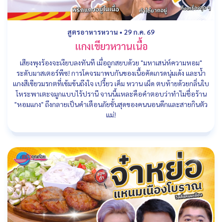
สูตรอาหารหวาน
•
29 ก.ค. 69
แกงเขียวหวานเนื้อ
เสียงพุงร้องจะเงียบลงทันที เมื่อถูกสยบด้วย "มหาเสน่ห์ความหอม"
ระดับมาสเตอร์พีซ! การโคจรมาพบกันของเนื้อคัดเกรดนุ่มเด้ง และน้ำ
แกงสีเขียวมรกตที่เข้มข้นถึงใจ เปรี้ยว เค็ม หวาน เผ็ด ตบท้ายด้วยกลิ่นใบ
โหระพาเตะจมูกแบบไร้ปรานี จานนี้แหละคือคำตอบว่าทำไมชื่อร้าน
"หอมแกง" ถึงกลายเป็นคำเตือนภัยขั้นสุดของคนนอนดึกและสายกินตัว
แม่!