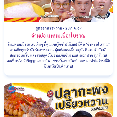
สูตรอาหารหวาน
•
28 ก.ค. 69
จ๋าหย่อ แหนมเนืองโบราณ
ลืมแหนมเนืองแบบเดิมๆ ที่คุณเคยรู้จักไปได้เลย! นี่คือ "จ๋าหย่อโบราณ"
จานเด็ดสุดเร้นลับที่ผสานความนุ่มเด้งของเนื้อหมูคัดพิเศษเข้ากับผัก
สดกรอบกริ๊บ และซอสสูตรโบราณเข้มข้นจนแสงออกปาก ทุกสัมผัส
สะเทือนไปถึงวิญญาณสายกิน... จานนี้แหละคือคำตอบว่าทำไมร้านนี้ถึง
ยืนหนึ่งเป็นตำนาน!