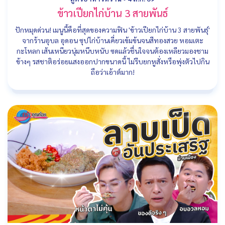
ข้าวเปียกไก่บ้าน 3 สายพันธ์
ปักหมุดด่วน! เมนูนี้คือที่สุดของความฟิน 'ข้าวเปียกไก่บ้าน 3 สายพันธุ์'
จากร้านอุบล อุดอน ซุปไก่บ้านเคี่ยวเข้มข้นจนสีทองสวย หอมเตะ
กะโหลก เส้นเหนียวนุ่มหนึบหนับ ซดแล้วชื่นใจจนต้องเหลียวมองชาม
ข้างๆ รสชาติอร่อยแสงออกปากขนาดนี้ ไม่รีบยกหูสั่งหรือพุ่งตัวไปกิน
ถือว่าเอ้าต์มาก!