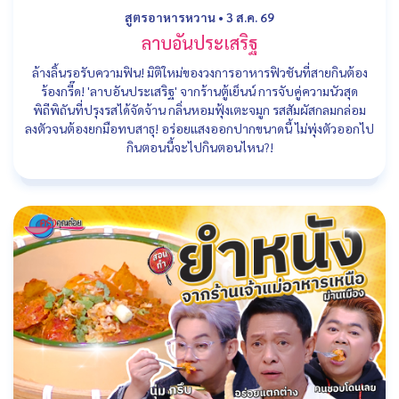
สูตรอาหารหวาน
•
3 ส.ค. 69
ลาบอันประเสริฐ
ล้างลิ้นรอรับความฟิน! มิติใหม่ของวงการอาหารฟิวชันที่สายกินต้อง
ร้องกรี๊ด! 'ลาบอันประเสริฐ' จากร้านตู้เย็นน์ การจับคู่ความนัวสุด
พิถีพิถันที่ปรุงรสได้จัดจ้าน กลิ่นหอมฟุ้งเตะจมูก รสสัมผัสกลมกล่อม
ลงตัวจนต้องยกมือทบสาธุ! อร่อยแสงออกปากขนาดนี้ ไม่พุ่งตัวออกไป
กินตอนนี้จะไปกินตอนไหน?!