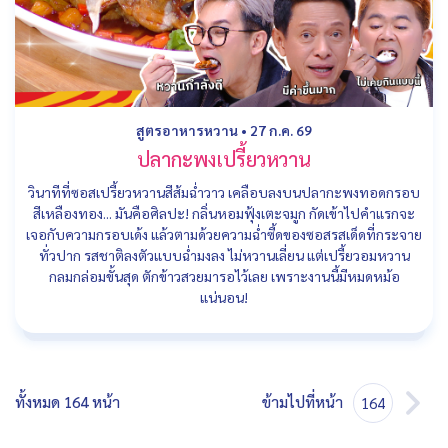
สูตรอาหารหวาน
•
27 ก.ค. 69
ปลากะพงเปรี้ยวหวาน
วินาทีที่ซอสเปรี้ยวหวานสีส้มฉ่ำวาว เคลือบลงบนปลากะพงทอดกรอบ
สีเหลืองทอง... มันคือศิลปะ! กลิ่นหอมฟุ้งเตะจมูก กัดเข้าไปคำแรกจะ
เจอกับความกรอบเด้ง แล้วตามด้วยความฉ่ำซี้ดของซอสรสเด็ดที่กระจาย
ทั่วปาก รสชาติลงตัวแบบฉ่ำมงลง ไม่หวานเลี่ยน แต่เปรี้ยวอมหวาน
กลมกล่อมขั้นสุด ตักข้าวสวยมารอไว้เลย เพราะงานนี้มีหมดหม้อ
แน่นอน!
ทั้งหมด 164 หน้า
ข้ามไปที่หน้า