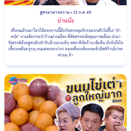
สูตรอาหารหวาน
•
31 ก.ค. 69
ยำหนัง
เตือนแล้วนะ! ใครได้ลองจานนี้มีหวังตกหลุมรักจนถอนตัวไม่ขึ้น! "ยำ
หนัง" จานเด็ดประจำร้านม่านเมือง ที่คัดสรรหนังคุณภาพเยี่ยม นำมา
รังสรรค์ด้วยสูตรลับตำรับล้านนาแท้ๆ รสชาติจัดจ้าน เข้มข้น นัวนัวถึงใจ
เคี้ยวเพลินกรุบๆ จนแสงออกปาก! อะเมซิ่งจนต้องจดเข้าลิสต์ร้านโปรด
ด่วนๆ จ้า