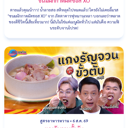
ขนมผักกาดผัดซอส XO
ตายแล้วคุณน้าาา! น้ำลายสอ สติหลุดไปหมดแล้ว! ใครยังไม่เคยลิ้มรส
"ขนมผักกาดผัดซอส XO" จาก ภัตตาคารฟุหมานเหลา บอกเลยว่าพลาด
ของดีชีวิตนี้เสียเที่ยวมาก! นี่มันไม่ใช่แค่เมนูผัดทั่วไป แต่มันคือ ความฟิ
นระดับจานโปรด!
สูตรอาหารหวาน
•
6 ส.ค. 69