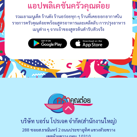
แอปพลิเคชันครัวคุณต๋อย
รวมเอาเมนูเด็ด ร้านดัง ร้านอร่อยทุก ๆ ร้านที่เคยออกอากาศใน
รายการครัวคุณต๋อยพร้อมสูตรอาหารและเคล็ดลับ การปรุงอาหาร
เมนูต่าง ๆ จากเจ้าของสูตรต้นตำรับตัวจริง
บริษัท บอร์น โปรเจค จำกัด(สำนักงานใหญ่)
288 ซอยส.ธรณินทร์ 2 ถนนประชาอุทิศ แขวงหัวยขวาง
เขตห้วยขวาง กทม. 10310