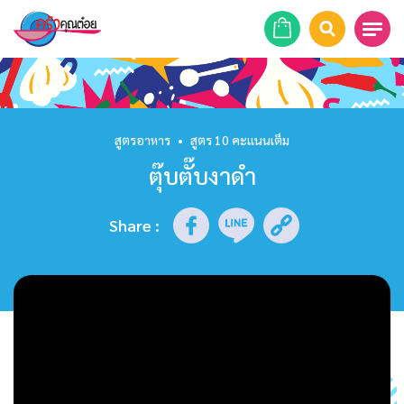
หน้าแรก
สูตรอาหาร
สูตรอาหาร
•
สูตร 10 คะแนนเต็ม
ตุ๊บตั๊บงาดำ
ร้านอาหาร
รายการย้อนหลัง
Share
:
เคล็ดลับก้นครัว
บทความ
ข่าวสาร
ติดต่อเรา