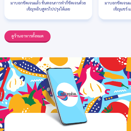
มาบอกชัดเจนแล้ว ขั้นตอนการทำก็ชัดเจนด้วย
มาบอกชัดเจนแล
เชิญหยิบสูตรไปปรุงได้เลย
เชิญแชร์ แ
ดูร้านอาหารทั้งหมด