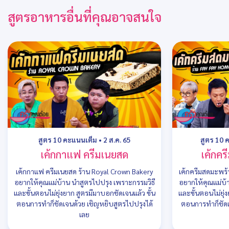
สูตรอาหารอื่นที่คุณอาจสนใจ
สูตร 10 คะแนนเต็ม
•
2 ส.ค. 65
สูตร 10 
เค้กกาแฟ ครีมเนยสด
เค้กคร
เค้กกาแฟ ครีมเนยสด ร้าน Royal Crown Bakery
เค้กครีมสดมะพร้
อยากให้คุณแม่บ้าน นำสูตรไปปรุง เพราะกรรมวิธี
อยากให้คุณแม่บ้
และขั้นตอนไม่ยุ่งยาก สูตรมีมาบอกชัดเจนแล้ว ขั้น
และขั้นตอนไม่ยุ่
ตอนการทำก็ชัดเจนด้วย เชิญหยิบสูตรไปปรุงได้
ตอนการทำก็ชัดเ
เลย