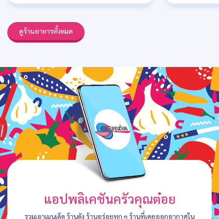
ดูร้านอาหารทั้งหมด
แอปพลิเคชันครัวคุณต๋อย
รวมเอาเมนูเด็ด ร้านดัง ร้านอร่อยทุก ๆ ร้านที่เคยออกอากาศใน