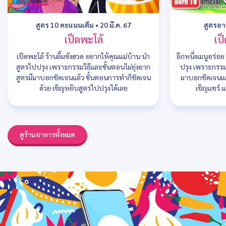
สูตร 10 คะแนนเต็ม
•
20 มี.ค. 67
สูตรอ
เป็ดพะโล้
เป็
เป็ดพะโล้ ร้านลิ้มซ้งฮวด อยากให้คุณแม่บ้าน นำ
อีกหนึ่งเมนูอร่อ
สูตรไปปรุง เพราะกรรมวิธีและขั้นตอนไม่ยุ่งยาก
ปรุง เพราะกรรมว
สูตรมีมาบอกชัดเจนแล้ว ขั้นตอนการทำก็ชัดเจน
มาบอกชัดเจนแล
ด้วย เชิญหยิบสูตรไปปรุงได้เลย
เชิญแชร์ แ
ดูร้านอาหารทั้งหมด