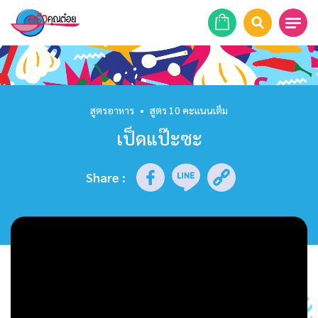
หน้าแรก
สูตรอาหาร
สูตรอาหาร
•
สูตร 10 คะแนนเต็ม
เป็ดแป๊ะซะ
ร้านอาหาร
รายการย้อนหลัง
Share
:
เคล็ดลับก้นครัว
บทความ
ข่าวสาร
ติดต่อเรา