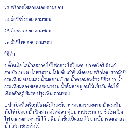
23 พริกสดโชลกแหลก ตามชอบ
24 ผักชีฝรั่งซอย ตามชอบ
25 ต้นหอมซอย ตามชอบ
26 ผักชีไทยซอย ตามชอบ
วิธีทำ
1 ตั้งหม้อ ใส่น้ำสะอาด ใช้ไฟกลาง ใส่ใบเตย ข่า ตะไคร้ ขิงแก่
ฮวยซัว อบเชย ใบกระวาน โปยกั๊ก เก๋ากี้ เห็ดหอม พริกไทย รากผักชี
กระเทียม หอมแดง น้ำมะขามเปียก น้ำตาลมะพร้าว ซีอิ๊วขาว น้ำ
กระเทียมดอง ซอสหอยนางรม น้ำส้มสายชู คนให้เข้ากัน ต้มให้
เดือดสักครู่ ชิมรส ปรุงเพิ่ม ตามชอบ
2 นำเป็ดที่เตรียมไว้ลงต้มในหม้อ วางตะแกรงลงตาม นำครกหิน
ทับให้เป็ดจมน้ำ ปิดฝา ลดไฟอ่อน ตุ๋นนานประมาณ 5 ชั่วโมง ปิด
ไฟ ยกลงจกาเตา พักไว้ 1 คืน ตักชิ้นเป็ดแยกไว้ จากนั้นกรองเอาแต่
น้ำ ใส่ภาชนะพักไว้