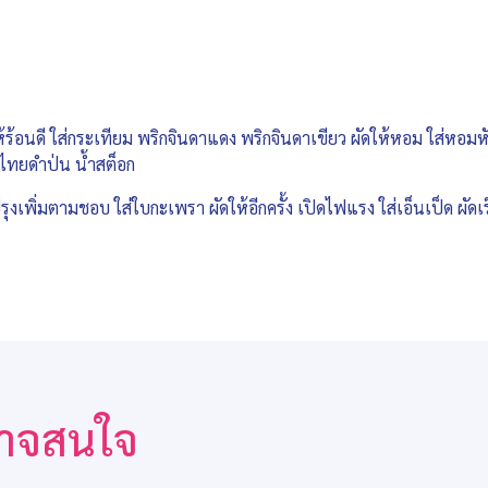
ห้ร้อนดี ใส่กระเทียม พริกจินดาแดง พริกจินดาเขียว ผัดให้หอม ใส่หอมหั
ไทยดำป่น น้ำสต็อก
 ปรุงเพิ่มตามชอบ ใส่ใบกะเพรา ผัดให้อีกครั้ง เปิดไฟแรง ใส่เอ็นเป็ด ผัดเ
ณอาจสนใจ