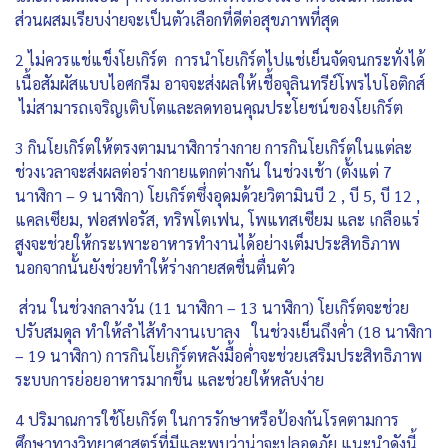
ส่วนผสมเรียบง่ายจะเป็นตัวเลือกที่ดีต่อสุขภาพที่สุด
2 ไม่ควรแช่แข็งโยเกิร์ต การนำโยเกิร์ตไปแช่เย็นจัดจนกระทั่งได้
เนื้อสัมผัสแบบไอศกรีม อาจจะส่งผลให้เชื้อจุลินทรีย์โพรไบโอติกส์
ไม่สามารถเจริญเติบโตและลดทอนคุณประโยชน์ของโยเกิร์ต
3 กินโยเกิร์ตให้ตรงตามนาฬิการ่างกาย การกินโยเกิร์ตในแต่ละ
ช่วงเวลาจะส่งผลต่อร่างกายแตกต่างกัน ในช่วงเช้า (ตั้งแต่ 7
นาฬิกา – 9 นาฬิกา) โยเกิร์ตซึ่งอุดมด้วยวิตามินบี 2 , บี 5, บี 12 ,
แคลเซียม, ฟอสฟอรัส, ทริพโตเฟน, โพแทสเซียม และ เกลือแร่
สูงจะช่วยให้กระเพาะอาหารทำงานได้อย่างเต็มประสิทธิภาพ
นอกจากนั้นยังช่วยทำให้ร่างกายสดชื่นตื่นตัว
ส่วน ในช่วงกลางวัน (11 นาฬิกา – 13 นาฬิกา) โยเกิร์ตจะช่วย
ปรับสมดุล ทำให้ลำไส้ทำงานเบาลง ในช่วงเย็นถึงค่ำ (18 นาฬิกา
– 19 นาฬิกา) การกินโยเกิร์ตหลังมื้อค่ำจะช่วยเสริมประสิทธิภาพ
ระบบการย่อยอาหารมากขึ้น และช่วยให้หลับง่าย
4 ปริมาณการใช้โยเกิร์ต ในการรักษาหรือป้องกันโรคตามการ
ศึกษาทางวิทยาศาสตร์ที่มีและพบว่าน่าจะปลอดภัย แนะนำดังนี้