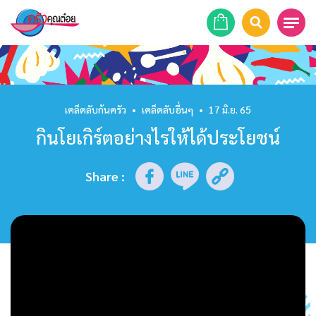
หน้าแรก
สูตรอาหาร
เคล็ดลับก้นครัว
•
เคล็ดลับอื่นๆ
•
17 มิ.ย. 65
กินโยเกิร์ตอย่างไรให้ได้ประโยชน์
ร้านอาหาร
รายการย้อนหลัง
Share
:
เคล็ดลับก้นครัว
บทความ
ข่าวสาร
ติดต่อเรา