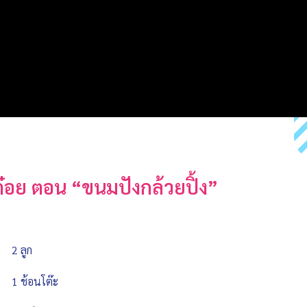
ต๋อย ตอน “ขนมปังกล้วยปิ้ง”
2 ลูก
1 ช้อนโต๊ะ