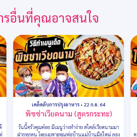
ารอื่นที่คุณอาจสนใจ
เคล็ดลับการปรุงอาหาร
•
22 ก.ย. 64
พิซซ่าเวียดนาม (สูตรกระทะ)
้
วันนี้ครัวคุณต๋อย มีเมนูว่างทำง่าย สไตล์เวียดนามมา
ต่
ฝากทุกคน โดยเฉพาะคุณพ่อบ้านแม่บ้านมือใหม่ ลอง
ค