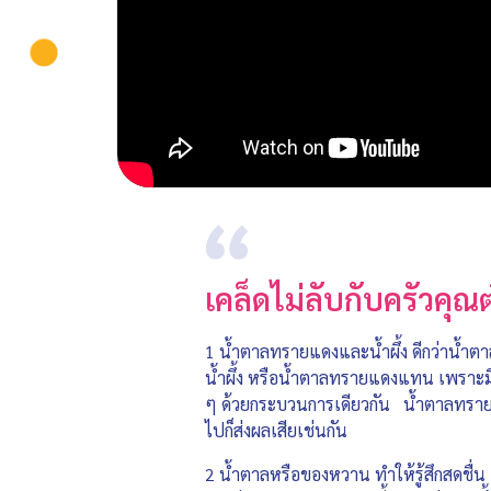
เคล็ดไม่ลับกับครัวคุณ
1 น้ำตาลทรายแดงและน้ำผึ้ง ดีกว่าน้ำ
น้ำผึ้ง หรือน้ำตาลทรายแดงแทน เพราะม
ๆ ด้วยกระบวนการเดียวกัน น้ำตาลทรายแด
ไปก็ส่งผลเสียเช่นกัน
2 น้ำตาลหรือของหวาน ทำให้รู้สึกสดชื่น ค