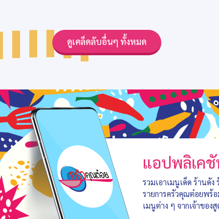
ดูเคล็ดลับอื่นๆ ทั้งหมด
แอปพลิเคชั
รวมเอาเมนูเด็ด ร้านดัง
รายการครัวคุณต๋อยพร้
เมนูต่าง ๆ จากเจ้าของสู