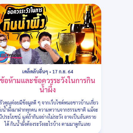
เคล็ดลับอื่นๆ
•
17 ก.ย. 64
ข้อห้ามและข้อควรระวังในการกิน
น้ำผึ้ง
รัวคุณต๋อยมีข้อมูลดี ๆ จากเว็บไซด์หมอชาวบ้านเกี่ยว
ับน้ำผึ้งมาฝากทุกคน ความหวานจากธรรมชาติ แม้จะ
มีประโยชน์ แต่ถ้ากินอย่างไม่ระวัง อาจเป็นอันตราย
ได้ กินน้ำผึ้งต้องระวังอะไรบ้าง ตามมาดูกันเลย