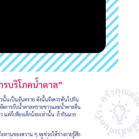
บการบริโภคน้ำตาล”
้นเป็นอันตราย ดังนั้นจึงควรหันไปกิน
ะจัดการกับน้ำตาลทรายขาวและน้ำตาลอื่น
่ก็เพียงเล็กน้อยเท่านั้น ถ้ากินมาก
หรือทานของหวาน ๆ จะช่วยให้ร่างกายรู้สึก