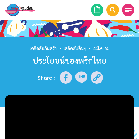
หน้าแรก
สูตรอาหาร
เคล็ดลับก้นครัว
•
เคล็ดลับอื่นๆ
•
4 มี.ค. 65
ประโยชน์ของพริกไทย
ร้านอาหาร
รายการย้อนหลัง
Share
:
เคล็ดลับก้นครัว
บทความ
ข่าวสาร
ติดต่อเรา