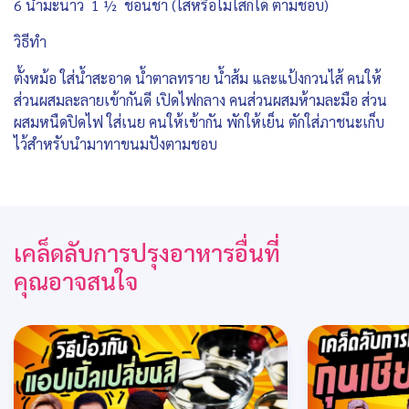
6 น้ำมะนาว 1 ½ ช้อนชา (ใส่หรือไม่ใส่ก็ได้ ตามชอบ)
วิธีทำ
ตั้งหม้อ ใส่น้ำสะอาด น้ำตาลทราย น้ำส้ม และแป้งกวนไส้ คนให้
ส่วนผสมละลายเข้ากันดี เปิดไฟกลาง คนส่วนผสมห้ามละมือ ส่วน
ผสมหนืดปิดไฟ ใส่เนย คนให้เข้ากัน พักให้เย็น ตักใส่ภาชนะเก็บ
ไว้สำหรับนำมาทาขนมปังตามชอบ
เคล็ดลับการปรุงอาหารอื่นที่
คุณอาจสนใจ