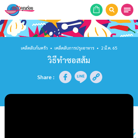
หน้าแรก
สูตรอาหาร
เคล็ดลับก้นครัว
•
เคล็ดลับการปรุงอาหาร
•
2 มี.ค. 65
วิธีทำซอสส้ม
ร้านอาหาร
รายการย้อนหลัง
Share
:
เคล็ดลับก้นครัว
บทความ
ข่าวสาร
ติดต่อเรา