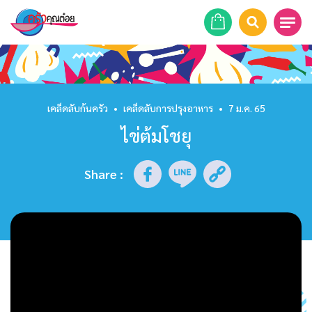
หน้าแรก
สูตรอาหาร
เคล็ดลับก้นครัว
•
เคล็ดลับการปรุงอาหาร
•
7 ม.ค. 65
ไข่ต้มโชยุ
ร้านอาหาร
รายการย้อนหลัง
Share
:
เคล็ดลับก้นครัว
บทความ
ข่าวสาร
ติดต่อเรา