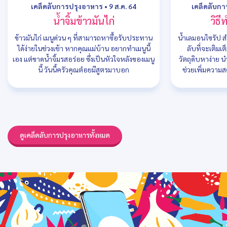
เคล็ดลับการปรุงอาหาร
•
9 ส.ค. 64
เคล็ดลับก
น้ำจิ้มข้าวมันไก่
วิธ
ข้าวมันไก่ เมนูด่วน ๆ ที่สามารถหาซื้อรับประทาน
น้ำเลมอนไซรัป สำ
ได้ง่ายในช่วงเช้า หากคุณแม่บ้าน อยากทำเมนูนี้
ลับที่จะเติมเต
เอง แต่ขาดน้ำจิ้มรสอร่อย ซึ่งเป็นหัวใจหลังของเมนู
วัตถุดิบหาง่าย 
นี้ วันนี้ครัวคุณต๋อยมีสูตรมาบอก
ช่วยเพิ่มความส
ดูเคล็ดลับการปรุงอาหารทั้งหมด