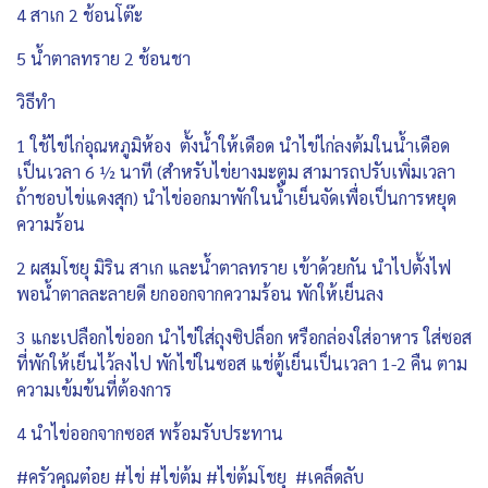
4 สาเก 2 ช้อนโต๊ะ
5 น้ำตาลทราย 2 ช้อนชา
วิธีทำ
1 ใช้ไข่ไก่อุณหภูมิห้อง ตั้งน้ำให้เดือด นำไข่ไก่ลงต้มในน้ำเดือด
เป็นเวลา 6 ½ นาที (สำหรับไข่ยางมะตูม สามารถปรับเพิ่มเวลา
ถ้าชอบไข่แดงสุก) นำไข่ออกมาพักในน้ำเย็นจัดเพื่อเป็นการหยุด
ความร้อน
2 ผสมโชยุ มิริน สาเก และน้ำตาลทราย เข้าด้วยกัน นำไปตั้งไฟ
พอน้ำตาลละลายดี ยกออกจากความร้อน พักให้เย็นลง
3 แกะเปลือกไข่ออก นำไข่ใส่ถุงซิปล็อก หรือกล่องใส่อาหาร ใส่ซอส
ที่พักให้เย็นไว้ลงไป พักไข่ในซอส แช่ตู้เย็นเป็นเวลา 1-2 คืน ตาม
ความเข้มข้นที่ต้องการ
4 นำไข่ออกจากซอส พร้อมรับประทาน
#ครัวคุณต๋อย #ไข่ #ไข่ต้ม #ไข่ต้มโชยุ #เคล็ดลับ