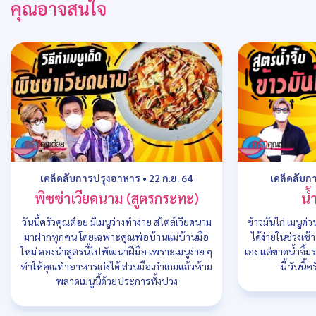
คุณอาจสนใจ
เคล็ดลับการปรุงอาหาร
•
22 ก.ย. 64
เคล็ดลับก
พิซซ่าเวียดนาม (สูตรกระทะ)
น้ำ
วันนี้ครัวคุณต๋อย มีเมนูว่างทำง่าย สไตล์เวียดนาม
ข้าวมันไก่ เมนูด
มาฝากทุกคน โดยเฉพาะคุณพ่อบ้านแม่บ้านมือ
ได้ง่ายในช่วงเช
ใหม่ ลองนำสูตรนี้ไปพัฒนาฝีมือ เพราะเมนูง่าย ๆ
เอง แต่ขาดน้ำจิ้ม
ทำให้คุณทำอาหารเก่งได้ ส่วนมือเก๋าเกมแล้วห้าม
นี้ วันนี
พลาดเมนูนี้ด้วยประการทั้งปวง