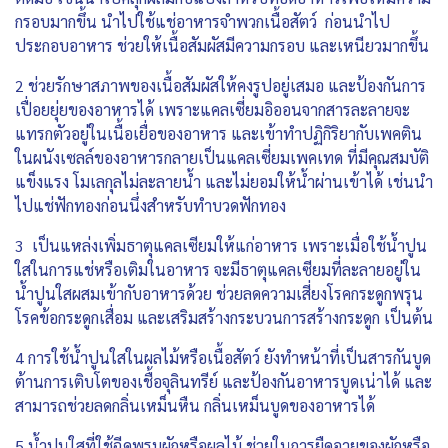
กรอบมากขึ้น นำไปใช้แช่อาหารจำพวกเนื้อสัตว์ ก่อนนำไป
ประกอบอาหาร ช่วยให้เนื้อสัมผัสมีความกรอบ และเหนียวมากขึ้น
2 ช่วยรักษาสภาพของเนื้อสัมผัสให้คงรูปอยู่เสมอ และป้องกันการ
เปื่อยยุ่ยของอาหารได้ เพราะแคลเซี่ยมอิออนจากสารละลายจะ
แทรกตัวอยู่ในเนื้อเยื่อของอาหาร และเข้าทำปฏิกิริยากับเพคติน
ในผนังเซลล์ของอาหารกลายเป็นแคลเซี่ยมเพคเทด ที่มีคุณสมบัติ
แข็งแรง โมเลกุลไม่ละลายนํ้า และไม่ยอมให้นํ้าผ่านเข้าได้ เช่นนำ
ไปแช่ฟักทองก่อนนึ่งสำหรับทำบวดฟักทอง
3 เป็นแหล่งเพิ่มธาตุแคลเซียมให้แก่อาหาร เพราะเมื่อใช้น้ำปูน
ใสในการแช่หรือเติมในอาหาร จะมีธาตุแคลเซียมที่ละลายอยู่ใน
น้ำปูนใสผสมเข้ากับอาหารด้วย ช่วยลดความเสี่ยงโรคกระดูกพรุน
โรคข้อกระดูกเสื่อม และเสริมสร้างกระบวนการสร้างกระดูก เป็นต้น
4 การใช้นํ้าปูนใสในผลไม้หรือเนื้อสัตว์ ยังทำหน้าที่เป็นสารกันบูด
ต้านการเติบโตของเชื้อจุลินทรีย์ และป้องกันอาหารบูดเน่าได้ และ
สามารถช่วยลดกลิ่นเหม็นหืน กลิ่นเหม็นบูดของอาหารได้
5 น้ำปูนใสที่ใช้ฉีดพรมผักหรือผลไม้ ช่วยในการยืดอายุของผักหรือ