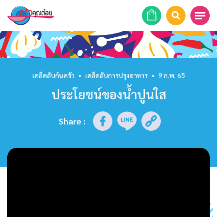
หน้าแรก
สูตรอาหาร
เคล็ดลับก้นครัว
•
เคล็ดลับการปรุงอาหาร
•
9 ก.พ. 65
ประโยชน์ของน้ำปูนใส
ร้านอาหาร
รายการย้อนหลัง
Share
:
เคล็ดลับก้นครัว
บทความ
ข่าวสาร
ติดต่อเรา