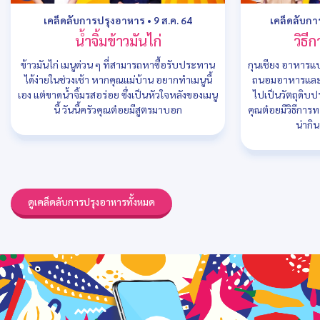
เคล็ดลับการปรุงอาหาร
•
9 ส.ค. 64
เคล็ดลับก
น้ำจิ้มข้าวมันไก่
วิธี
ข้าวมันไก่ เมนูด่วน ๆ ที่สามารถหาซื้อรับประทาน
กุนเชียง อาหารแปร
ได้ง่ายในช่วงเช้า หากคุณแม่บ้าน อยากทำเมนูนี้
ถนอมอาหารและเก
เอง แต่ขาดน้ำจิ้มรสอร่อย ซึ่งเป็นหัวใจหลังของเมนู
ไปเป็นวัตถุดิบ
นี้ วันนี้ครัวคุณต๋อยมีสูตรมาบอก
คุณต๋อยมีวิธีการท
น่ากิ
ดูเคล็ดลับการปรุงอาหารทั้งหมด