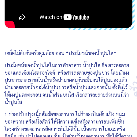
เคล็ดไม่ลับกับครัวคุณต๋อย ตอน “ประโยชน์ของน้ำปูนใส”
ประโยชน์ของน้ำปูนใสในการทำอาหาร น้ำปูนใส คือ สารละลาย
ของแคลเซียมไฮดรอกไซด์ หรือสารละลายของปูนขาว โดยนำผง
ปูนขาวมาละลายในน้ำหรือนำมาผสมกับขมิ้นจนได้ปูนแดงแล้ว
นำมาละลายน้ำ จะได้น้ำปูนขาวหรือน้ำปูนแดง จากนั้น ตั้งทิ้งไว้
ให้ผงปูนตกตะกอน จนน้ำส่วนบนใส เรียกสารละลายส่วนบนนี้ว่า
น้ำปูนใส
1 ช่วยปรับปรุงเนื้อสัมผัสของอาหาร ไม่ว่าจะเป็นผัก แป้ง ขนม
ของหวาน หรือเนื้อสัตว์ ให้มีความแข็งหรือความกรอบเพิ่มขึ้น
โครงสร้างของอาหารยึดเกาะกันได้ดีขึ้น เนื้ออาหารไม่แฉะหรือ
ติดมือ เช่นนำไปคลุกผสมกับแป้งสำหรับทอดอาหารเพื่อให้มีความ