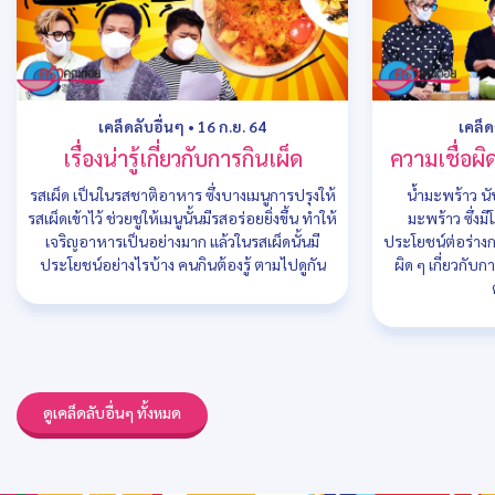
เคล็ดลับอื่นๆ
•
16 ก.ย. 64
เคล็ด
เรื่องน่ารู้เกี่ยวกับการกินเผ็ด
ความเชื่อผิ
รสเผ็ด เป็นในรสชาติอาหาร ซึ่งบางเมนูการปรุงให้
น้ำมะพร้าว นับ
รสเผ็ดเข้าไว้ ช่วยชูให้เมนูนั้นมีรสอร่อยยิ่งขึ้น ทำให้
มะพร้าว ซึ่งม
เจริญอาหารเป็นอย่างมาก แล้วในรสเผ็ดนั้นมี
ประโยชน์ต่อร่างกาย
ประโยชน์อย่างไรบ้าง คนกินต้องรู้ ตามไปดูกัน
ผิด ๆ เกี่ยวกับก
ดูเคล็ดลับอื่นๆ ทั้งหมด