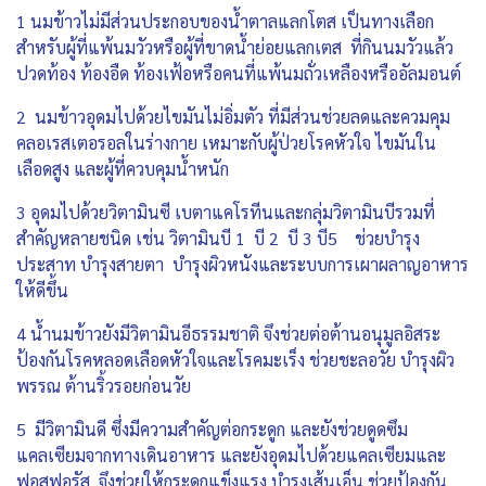
1 นมข้าวไม่มีส่วนประกอบของน้ำตาลแลกโตส เป็นทางเลือก
สำหรับผู้ที่แพ้นมวัวหรือผู้ที่ขาดน้ำย่อยแลกเตส ที่กินนมวัวแล้ว
ปวดท้อง ท้องอืด ท้องเฟ้อหรือคนที่แพ้นมถั่วเหลืองหรืออัลมอนต์
2 นมข้าวอุดมไปด้วยไขมันไม่อิ่มตัว ที่มีส่วนช่วยลดและควมคุม
คลอเรสเตอรอลในร่างกาย เหมาะกับผู้ป่วยโรคหัวใจ ไขมันใน
เลือดสูง และผู้ที่ควบคุมน้ำหนัก
3 อุดมไปด้วยวิตามินซี เบตาแคโรทีนและกลุ่มวิตามินบีรวมที่
สำคัญหลายชนิด เช่น วิตามินบี 1 บี 2 บี 3 บี5 ช่วยบำรุง
ประสาท บำรุงสายตา บำรุงผิวหนังและระบบการเผาผลาญอาหาร
ให้ดีขึ้น
4 น้ำนมข้าวยังมีวิตามินอีธรรมชาติ จึงช่วยต่อต้านอนุมูลอิสระ
ป้องกันโรคหลอดเลือดหัวใจและโรคมะเร็ง ช่วยชะลอวัย บำรุงผิว
พรรณ ต้านริ้วรอยก่อนวัย
5 มีวิตามินดี ซึ่งมีความสำคัญต่อกระดูก และยังช่วยดูดซึม
แคลเซียมจากทางเดินอาหาร และยังอุดมไปด้วยแคลเซียมและ
ฟอสฟอรัส จึงช่วยให้กระดูกแข็งแรง บำรุงเส้นเอ็น ช่วยป้องกัน