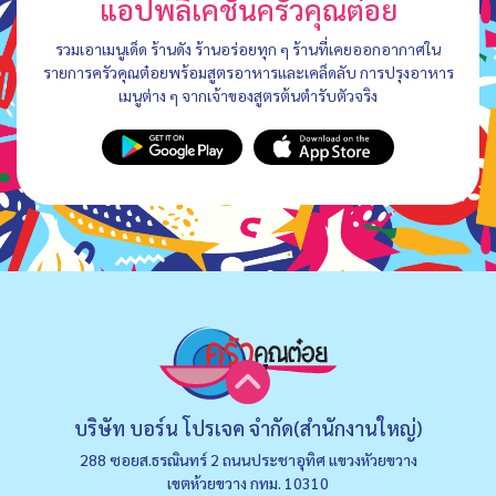
แอปพลิเคชันครัวคุณต๋อย
รวมเอาเมนูเด็ด ร้านดัง ร้านอร่อยทุก ๆ ร้านที่เคยออกอากาศใน
รายการครัวคุณต๋อยพร้อมสูตรอาหารและเคล็ดลับ การปรุงอาหาร
เมนูต่าง ๆ จากเจ้าของสูตรต้นตำรับตัวจริง
บริษัท บอร์น โปรเจค จำกัด(สำนักงานใหญ่)
288 ซอยส.ธรณินทร์ 2 ถนนประชาอุทิศ แขวงหัวยขวาง
เขตห้วยขวาง กทม. 10310