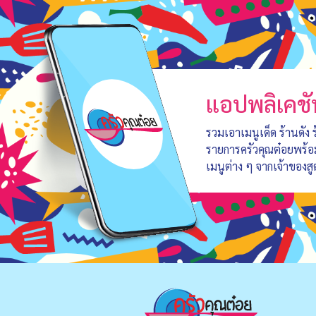
แอปพลิเคชั
รวมเอาเมนูเด็ด ร้านดัง
รายการครัวคุณต๋อยพร้
เมนูต่าง ๆ จากเจ้าของสู