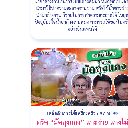
น้ำยาล้างจาน ก็มีการใช้ขี้เถ้าผสมน้ำ ที่มีฤทธิ์เป็นด่
นำมาใช้ทำความสะอาดจานชาม หรือใช้น้ำซาวข้า
นำมาล้างจาน ก็ช่วยในการทำความสะอาดได้ ในยุ
ปัจจุบันเมื่อน้ำยาล้างจานหมด สามารถใช้ของในครั
อย่างอื่นแทนได้
เคล็ดลับการใช้เครื่องครัว
•
9 ก.พ. 69
ทริค “มัดถุงแกง” แกะง่าย แกงไม