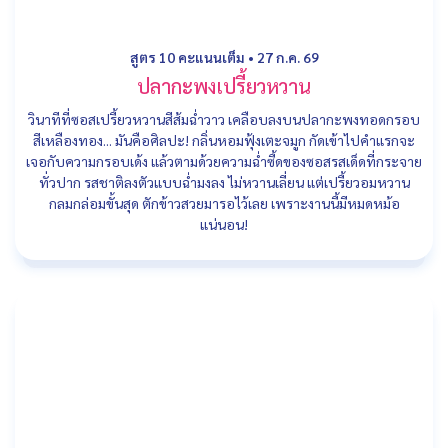
สูตร 10 คะแนนเต็ม
•
27 ก.ค. 69
ปลากะพงเปรี้ยวหวาน
วินาทีที่ซอสเปรี้ยวหวานสีส้มฉ่ำวาว เคลือบลงบนปลากะพงทอดกรอบ
สีเหลืองทอง... มันคือศิลปะ! กลิ่นหอมฟุ้งเตะจมูก กัดเข้าไปคำแรกจะ
เจอกับความกรอบเด้ง แล้วตามด้วยความฉ่ำซี้ดของซอสรสเด็ดที่กระจาย
ทั่วปาก รสชาติลงตัวแบบฉ่ำมงลง ไม่หวานเลี่ยน แต่เปรี้ยวอมหวาน
กลมกล่อมขั้นสุด ตักข้าวสวยมารอไว้เลย เพราะงานนี้มีหมดหม้อ
แน่นอน!