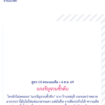
จานโปรด!
สูตร 10 คะแนนเต็ม
•
6 ส.ค. 69
แกงรัญจวนขั้วตับ
ใครยังไม่เคยลอง "แกงรัญจวนขั้วตับ" จาก ร้านรสฤดี บอกเลยว่าพลาด
มากกกก! นี่มันไม่ใช่แค่แกงธรรมดา แต่มันคือ งานศิลปะกินได้! ความเด็ด