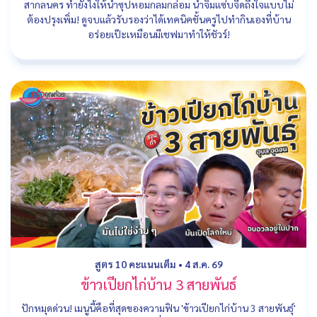
สากลนคร ทำยังไงให้น้ำซุปหอมกลมกล่อม น้ำจิ้มแซ่บจี๊ดถึงใจแบบไม่
ต้องปรุงเพิ่ม! ดูจบแล้วรับรองว่าได้เทคนิคชั้นครูไปทำกินเองที่บ้าน
อร่อยเป๊ะเหมือนมีเชฟมาทำให้ชัวร์!
สูตร 10 คะแนนเต็ม
•
4 ส.ค. 69
ข้าวเปียกไก่บ้าน 3 สายพันธ์
ปักหมุดด่วน! เมนูนี้คือที่สุดของความฟิน 'ข้าวเปียกไก่บ้าน 3 สายพันธุ์'