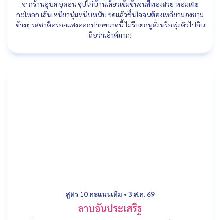
จากร้านอุบล อุดอน ซุปไก่บ้านเคี่ยวเข้มข้นจนสีทองสวย หอมเตะ
กะโหลก เส้นเหนียวนุ่มหนึบหนับ ซดแล้วชื่นใจจนต้องเหลียวมองชาม
ข้างๆ รสชาติอร่อยแสงออกปากขนาดนี้ ไม่รีบยกหูสั่งหรือพุ่งตัวไปกิน
ถือว่าเอ้าต์มาก!
สูตร 10 คะแนนเต็ม
•
3 ส.ค. 69
ลาบอันประเสริฐ