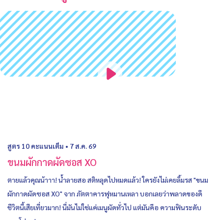
สูตร 10 คะแนนเต็ม
•
7 ส.ค. 69
ขนมผักกาดผัดซอส XO
ตายแล้วคุณน้าาา! น้ำลายสอ สติหลุดไปหมดแล้ว! ใครยังไม่เคยลิ้มรส "ขนม
ผักกาดผัดซอส XO" จาก ภัตตาคารฟุหมานเหลา บอกเลยว่าพลาดของดี
ชีวิตนี้เสียเที่ยวมาก! นี่มันไม่ใช่แค่เมนูผัดทั่วไป แต่มันคือ ความฟินระดับ