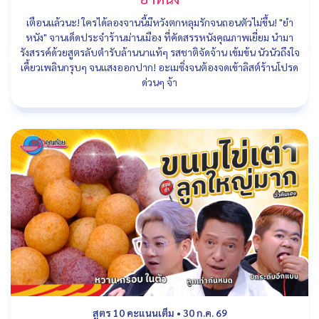
เตือนแล้วนะ! ใครได้ลองจานนี้มีหวังตกหลุมรักจนถอนตัวไม่ขึ้น! "ยำ
หนัง" จานเด็ดประจำร้านม่านเมือง ที่คัดสรรหนังคุณภาพเยี่ยม นำมา
รังสรรค์ด้วยสูตรลับตำรับล้านนาแท้ๆ รสชาติจัดจ้าน เข้มข้น นัวนัวถึงใจ
เคี้ยวเพลินกรุบๆ จนแสงออกปาก! อะเมซิ่งจนต้องจดเข้าลิสต์ร้านโปรด
ด่วนๆ จ้า
สูตร 10 คะแนนเต็ม
•
30 ก.ค. 69