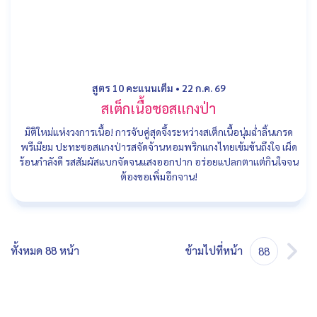
สูตร 10 คะแนนเต็ม
•
22 ก.ค. 69
สเต็กเนื้อซอสแกงป่า
มิติใหม่แห่งวงการเนื้อ! การจับคู่สุดจึ้งระหว่างสเต็กเนื้อนุ่มฉ่ำลิ้นเกรด
พรีเมียม ปะทะซอสแกงป่ารสจัดจ้านหอมพริกแกงไทยเข้มข้นถึงใจ เผ็ด
ร้อนกำลังดี รสสัมผัสแบกจัดจนแสงออกปาก อร่อยแปลกตาแต่กินใจจน
ต้องขอเพิ่มอีกจาน!
ทั้งหมด 88 หน้า
ข้ามไปที่หน้า