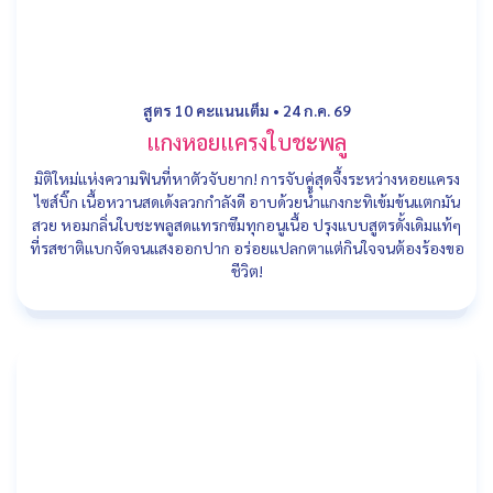
สูตร 10 คะแนนเต็ม
•
24 ก.ค. 69
แกงหอยแครงใบชะพลู
มิติใหม่แห่งความฟินที่หาตัวจับยาก! การจับคู่สุดจึ้งระหว่างหอยแครง
ไซส์บิ๊ก เนื้อหวานสดเด้งลวกกำลังดี อาบด้วยน้ำแกงกะทิเข้มข้นแตกมัน
สวย หอมกลิ่นใบชะพลูสดแทรกซึมทุกอนูเนื้อ ปรุงแบบสูตรดั้งเดิมแท้ๆ
ที่รสชาติแบกจัดจนแสงออกปาก อร่อยแปลกตาแต่กินใจจนต้องร้องขอ
ชีวิต!