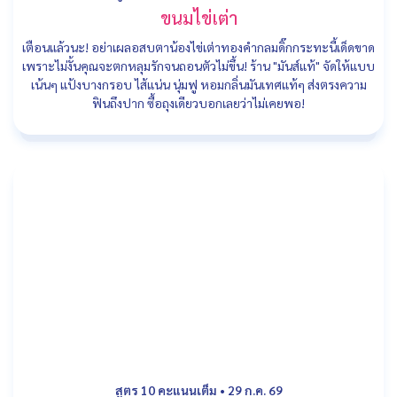
ขนมไข่เต่า
เตือนแล้วนะ! อย่าเผลอสบตาน้องไข่เต่าทองคำกลมดิ๊กกระทะนี้เด็ดขาด
เพราะไม่งั้นคุณจะตกหลุมรักจนถอนตัวไม่ขึ้น! ร้าน "มันส์แท้" จัดให้แบบ
เน้นๆ แป้งบางกรอบ ไส้แน่น นุ่มฟู หอมกลิ่นมันเทศแท้ๆ ส่งตรงความ
ฟินถึงปาก ซื้อถุงเดียวบอกเลยว่าไม่เคยพอ!
สูตร 10 คะแนนเต็ม
•
29 ก.ค. 69