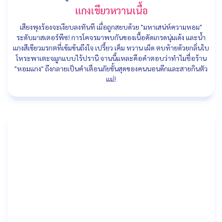
แกงเขียวหวานเนื้อ
เสียงพุงร้องจะเงียบลงทันที เมื่อถูกสยบด้วย "มหาเสน่ห์ความหอม"
ระดับมาสเตอร์พีซ! การโคจรมาพบกันของเนื้อคัดเกรดนุ่มเด้ง และน้ำ
แกงสีเขียวมรกตที่เข้มข้นถึงใจ เปรี้ยว เค็ม หวาน เผ็ด ตบท้ายด้วยกลิ่นใบ
โหระพาเตะจมูกแบบไร้ปรานี จานนี้แหละคือคำตอบว่าทำไมชื่อร้าน
"หอมแกง" ถึงกลายเป็นคำเตือนภัยขั้นสุดของคนนอนดึกและสายกินตัว
แม่!