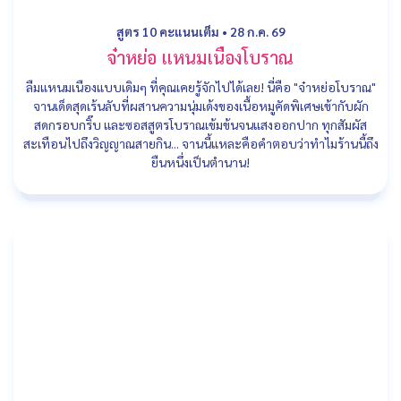
สูตร 10 คะแนนเต็ม
•
28 ก.ค. 69
จ๋าหย่อ แหนมเนืองโบราณ
ลืมแหนมเนืองแบบเดิมๆ ที่คุณเคยรู้จักไปได้เลย! นี่คือ "จ๋าหย่อโบราณ"
จานเด็ดสุดเร้นลับที่ผสานความนุ่มเด้งของเนื้อหมูคัดพิเศษเข้ากับผัก
สดกรอบกริ๊บ และซอสสูตรโบราณเข้มข้นจนแสงออกปาก ทุกสัมผัส
สะเทือนไปถึงวิญญาณสายกิน... จานนี้แหละคือคำตอบว่าทำไมร้านนี้ถึง
ยืนหนึ่งเป็นตำนาน!