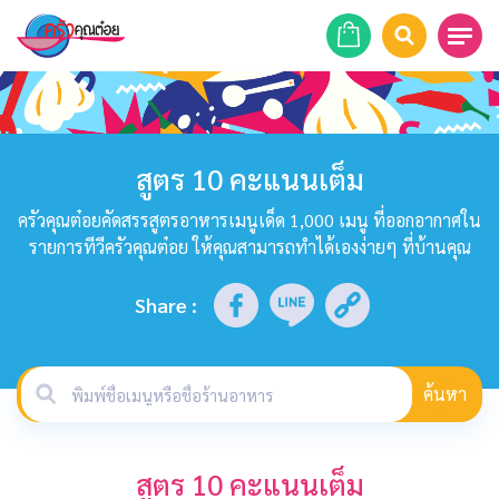
หน้าแรก
สูตรอาหาร
สูตร 10 คะแนนเต็ม
ร้านอาหาร
ครัวคุณต๋อยคัดสรรสูตรอาหารเมนูเด็ด 1,000 เมนู ที่ออกอากาศใน
รายการทีวีครัวคุณต๋อย ให้คุณสามารถทำได้เองง่ายๆ ที่บ้านคุณ
รายการย้อนหลัง
Share
:
เคล็ดลับก้นครัว
บทความ
ค้นหา
ข่าวสาร
สูตร 10 คะแนนเต็ม
ติดต่อเรา