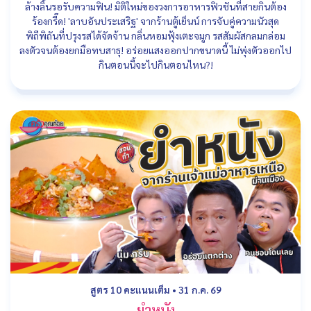
ล้างลิ้นรอรับความฟิน! มิติใหม่ของวงการอาหารฟิวชันที่สายกินต้อง
ร้องกรี๊ด! 'ลาบอันประเสริฐ' จากร้านตู้เย็นน์ การจับคู่ความนัวสุด
พิถีพิถันที่ปรุงรสได้จัดจ้าน กลิ่นหอมฟุ้งเตะจมูก รสสัมผัสกลมกล่อม
ลงตัวจนต้องยกมือทบสาธุ! อร่อยแสงออกปากขนาดนี้ ไม่พุ่งตัวออกไป
กินตอนนี้จะไปกินตอนไหน?!
สูตร 10 คะแนนเต็ม
•
31 ก.ค. 69
ยำหนัง